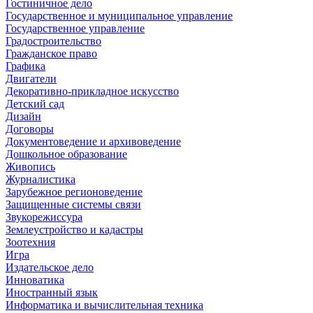
Гостиничное дело
Государственное и муниципальное управление
Государственное управление
Градостроительство
Гражданское право
Графика
Двигатели
Декоративно-прикладное искусство
Детский сад
Дизайн
Договоры
Документоведение и архивоведение
Дошкольное образование
Живопись
Журналистика
Зарубежное регионоведение
Защищенные системы связи
Звукорежиссура
Землеустройство и кадастры
Зоотехния
Игра
Издательское дело
Инноватика
Иностранный язык
Информатика и вычислительная техника