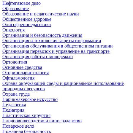
Нефтегазовое дело
Образование
Образование и педагогические науки
Общественное здоровье
Олигофренопедагогика
Онкология
Организация и безопасность движения
Организация и технология защиты информации
Организация обслуживания в общественном питании
Организация перевозок и управление на транспорте
Организация работы с молодежью
Ортодонтия
Основные средства
Оториноларингология
Офтальмология
Охрана окружающей среды и рациональное использование
природных ресурсов
Охрана труда
Парикмахерское искусство
Педагогика
Педиатрия
Пластическая хирургия
Плодоовощеводство и виноградарство
Поварское дело
Пожарная безопасность