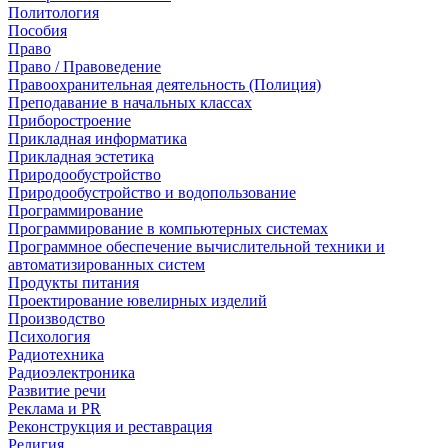
Политология
Пособия
Право
Право / Правоведение
Правоохранительная деятельность (Полиция)
Преподавание в начальных классах
Приборостроение
Прикладная информатика
Прикладная эстетика
Природообустройство
Природообустройство и водопользование
Программирование
Программирование в компьютерных системах
Программное обеспечение вычислительной техники и
автоматизированных систем
Продукты питания
Проектирование ювелирных изделий
Производство
Психология
Радиотехника
Радиоэлектроника
Развитие речи
Реклама и PR
Реконструкция и реставрация
Религия