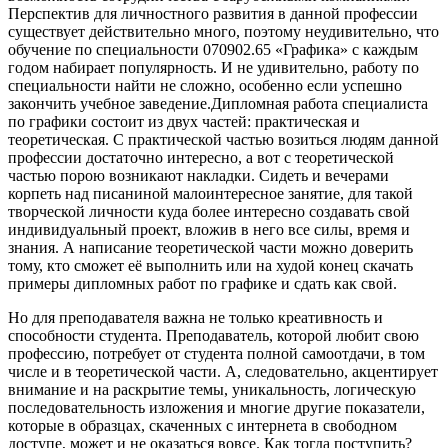
Перспектив для личностного развития в данной профессии
существует действительно много, поэтому неудивительно, что
обучение по специальности 070902.65 «Графика» с каждым
годом набирает популярность. И не удивительно, работу по
специальности найти не сложно, особенно если успешно
закончить учебное заведение.Дипломная работа специалиста
по графики состоит из двух частей: практическая и
теоретическая. С практической частью возиться людям данной
профессии достаточно интересно, а вот с теоретической
частью порою возникают накладки. Сидеть и вечерами
корпеть над писаниной малоинтересное занятие, для такой
творческой личности куда более интересно создавать свой
индивидуальный проект, вложив в него все силы, время и
знания. А написание теоретической части можно доверить
тому, кто сможет её выполнить или на худой конец скачать
примеры дипломных работ по графике и сдать как свой.
Но для преподавателя важна не только креативность и
способности студента. Преподаватель, которой любит свою
профессию, потребует от студента полной самоотдачи, в том
числе и в теоретической части. А, следовательно, акцентирует
внимание и на раскрытие темы, уникальность, логическую
последовательность изложения и многие другие показатели,
которые в образцах, скаченных с интернета в свободном
доступе, может и не оказаться вовсе. Как тогда поступить?