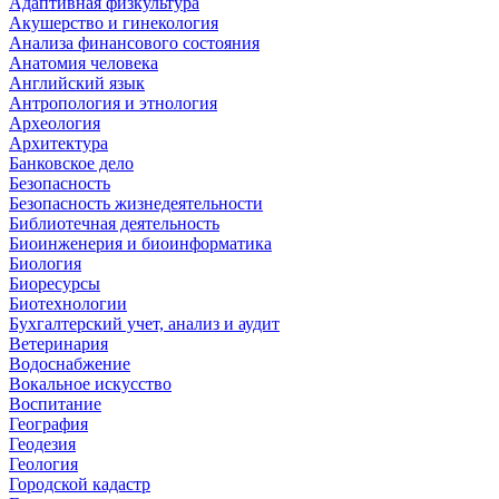
Адаптивная физкультура
Акушерство и гинекология
Анализа финансового состояния
Анатомия человека
Английский язык
Антропология и этнология
Археология
Архитектура
Банковское дело
Безопасность
Безопасность жизнедеятельности
Библиотечная деятельность
Биоинженерия и биоинформатика
Биология
Биоресурсы
Биотехнологии
Бухгалтерский учет, анализ и аудит
Ветеринария
Водоснабжение
Вокальное искусство
Воспитание
География
Геодезия
Геология
Городской кадастр