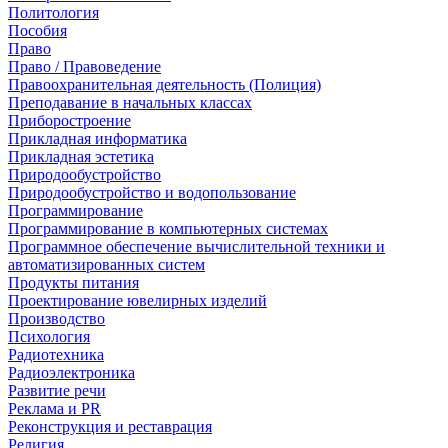
Политология
Пособия
Право
Право / Правоведение
Правоохранительная деятельность (Полиция)
Преподавание в начальных классах
Приборостроение
Прикладная информатика
Прикладная эстетика
Природообустройство
Природообустройство и водопользование
Программирование
Программирование в компьютерных системах
Программное обеспечение вычислительной техники и
автоматизированных систем
Продукты питания
Проектирование ювелирных изделий
Производство
Психология
Радиотехника
Радиоэлектроника
Развитие речи
Реклама и PR
Реконструкция и реставрация
Религия