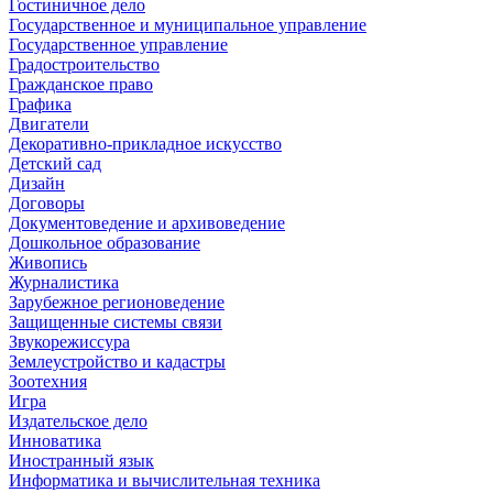
Гостиничное дело
Государственное и муниципальное управление
Государственное управление
Градостроительство
Гражданское право
Графика
Двигатели
Декоративно-прикладное искусство
Детский сад
Дизайн
Договоры
Документоведение и архивоведение
Дошкольное образование
Живопись
Журналистика
Зарубежное регионоведение
Защищенные системы связи
Звукорежиссура
Землеустройство и кадастры
Зоотехния
Игра
Издательское дело
Инноватика
Иностранный язык
Информатика и вычислительная техника