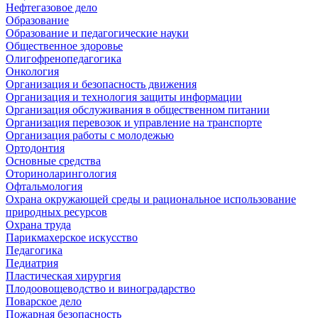
Нефтегазовое дело
Образование
Образование и педагогические науки
Общественное здоровье
Олигофренопедагогика
Онкология
Организация и безопасность движения
Организация и технология защиты информации
Организация обслуживания в общественном питании
Организация перевозок и управление на транспорте
Организация работы с молодежью
Ортодонтия
Основные средства
Оториноларингология
Офтальмология
Охрана окружающей среды и рациональное использование
природных ресурсов
Охрана труда
Парикмахерское искусство
Педагогика
Педиатрия
Пластическая хирургия
Плодоовощеводство и виноградарство
Поварское дело
Пожарная безопасность