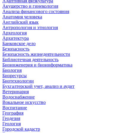
Адаптивная физкультура
Акушерство и гинекология
Анализа финансового состояния
Анатомия человека
Английский язык
Антропология и этнология
Археология
Архитектура
Банковское дело
Безопасность
Безопасность жизнедеятельности
Библиотечная деятельность
Биоинженерия и биоинформатика
Биология
Биоресурсы
Биотехнологии
Бухгалтерский учет, анализ и аудит
Ветеринария
Водоснабжение
Вокальное искусство
Воспитание
География
Геодезия
Геология
Городской кадастр