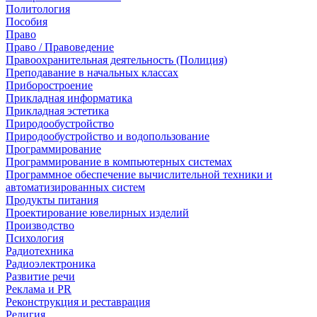
Политология
Пособия
Право
Право / Правоведение
Правоохранительная деятельность (Полиция)
Преподавание в начальных классах
Приборостроение
Прикладная информатика
Прикладная эстетика
Природообустройство
Природообустройство и водопользование
Программирование
Программирование в компьютерных системах
Программное обеспечение вычислительной техники и
автоматизированных систем
Продукты питания
Проектирование ювелирных изделий
Производство
Психология
Радиотехника
Радиоэлектроника
Развитие речи
Реклама и PR
Реконструкция и реставрация
Религия