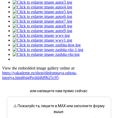
View the embedded image gallery online at:
https://vakademe.ru/shop/diplomnaya-rabota-
istoriya.html#sigProId4fd9b25c95
или напишите нам прямо сейчас:
⚠️ Пожалуйста, пишите в MAX или заполните форму
выше.