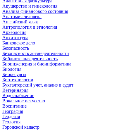
Адаптивная физкультура
Акушерство и гинекология
Анализа финансового состояния
Анатомия человека
Английский язык
Антропология и этнология
Археология
Архитектура
Банковское дело
Безопасность
Безопасность жизнедеятельности
Библиотечная деятельность
Биоинженерия и биоинформатика
Биология
Биоресурсы
Биотехнологии
Бухгалтерский учет, анализ и аудит
Ветеринария
Водоснабжение
Вокальное искусство
Воспитание
География
Геодезия
Геология
Городской кадастр