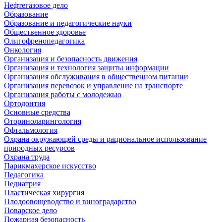
Нефтегазовое дело
Образование
Образование и педагогические науки
Общественное здоровье
Олигофренопедагогика
Онкология
Организация и безопасность движения
Организация и технология защиты информации
Организация обслуживания в общественном питании
Организация перевозок и управление на транспорте
Организация работы с молодежью
Ортодонтия
Основные средства
Оториноларингология
Офтальмология
Охрана окружающей среды и рациональное использование
природных ресурсов
Охрана труда
Парикмахерское искусство
Педагогика
Педиатрия
Пластическая хирургия
Плодоовощеводство и виноградарство
Поварское дело
Пожарная безопасность