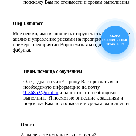
подскажу Вам по стоимости и срокам выполнения.
Oleg Usmanov
Мне необходимо выполнить вторую часть ВКР. По теме
СКОРО
анализ и управление рисками на предприятии. На
ВСТУПИТЕЛЬНЫЕ
примере предприятий Воронежская кондитерская
ЭКЗАМЕНЫ?
фабрика.
Иван, помощь с обучением
Олег, здравствуйте! Прошу Вас прислать всю
необходимую информацию на почту
9186862@mail.ru
и написать что необходимо
выполнить. Я посмотрю описание к заданиям и
подскажу Вам по стоимости и срокам выполнения.
Ольга
А вы делаете вступительные тесты?