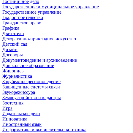
Гостиничное дело
Государственное и муниципальное управление
Государственное управление
Градостроительство
Гражданское право
Графика
Двигатели
Декоративно-прикладное искусство
Детский сад
Дизайн
Договоры
Документоведение и архивоведение
Дошкольное образование
Живопись
Журналистика
Зарубежное регионоведение
Защищенные системы связи
Звукорежиссура
Землеустройство и кадастры
Зоотехния
Игра
Издательское дело
Инноватика
Иностранный язык
Информатика и вычислительная техника