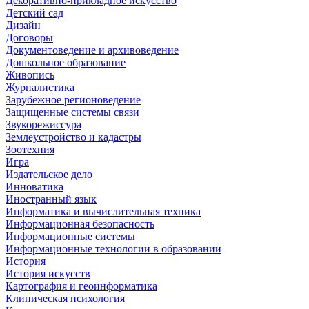
Декоративно-прикладное искусство
Детский сад
Дизайн
Договоры
Документоведение и архивоведение
Дошкольное образование
Живопись
Журналистика
Зарубежное регионоведение
Защищенные системы связи
Звукорежиссура
Землеустройство и кадастры
Зоотехния
Игра
Издательское дело
Инноватика
Иностранный язык
Информатика и вычислительная техника
Информационная безопасность
Информационные системы
Информационные технологии в образовании
История
История искусств
Картография и геоинформатика
Клиническая психология