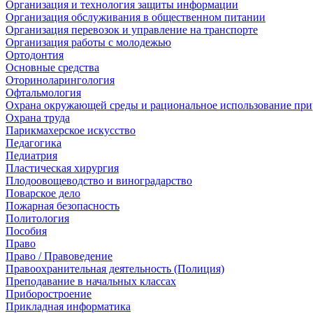
Организация и технология защиты информации
Организация обслуживания в общественном питании
Организация перевозок и управление на транспорте
Организация работы с молодежью
Ортодонтия
Основные средства
Оториноларингология
Офтальмология
Охрана окружающей среды и рациональное использование при
Охрана труда
Парикмахерское искусство
Педагогика
Педиатрия
Пластическая хирургия
Плодоовощеводство и виноградарство
Поварское дело
Пожарная безопасность
Политология
Пособия
Право
Право / Правоведение
Правоохранительная деятельность (Полиция)
Преподавание в начальных классах
Приборостроение
Прикладная информатика