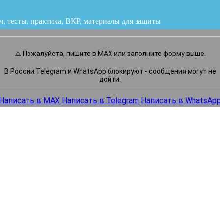
ч, тесты, практика, ВКР
или напишите нам прямо сейчас
⚠️ Пожалуйста, пишите в MAX или заполните форму выше.
В России Telegram и WhatsApp блокируют - сообщения могут не
дойти.
Написать в MAX
Написать в Telegram
Написать в WhatsAp