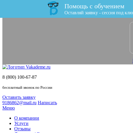
Помощь с обучением
x
Оставляй заявку - сессия под клю
8 (800) 100-67-87
бесплатный звонок по России
Оставить заявку
9186862@mail.ru
Написать
Меню
О компании
Услуги
Отзывы