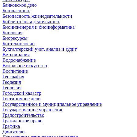
Банковское дело
Безопасность
Безопасность жизнедеятельности
Библиотечная деятельность
Биоинженерия и биоинформатика
Биология
Биоресурсы
Биотехнологии
Бухгалтерский учет, анализ и аудит
Ветеринария
Водоснабжение
Вокальное искусство
Воспитание
География
Геодезия
Геология
Городской кадастр
Гостиничное дело
Государственное и муниципальное управление
Государственное управление
Градостроительство
Гражданское право
Графика
Двигатели