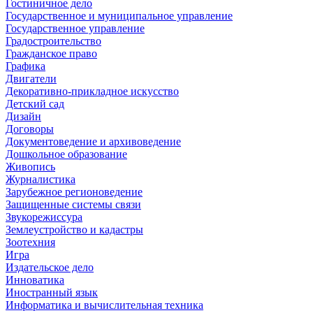
Гостиничное дело
Государственное и муниципальное управление
Государственное управление
Градостроительство
Гражданское право
Графика
Двигатели
Декоративно-прикладное искусство
Детский сад
Дизайн
Договоры
Документоведение и архивоведение
Дошкольное образование
Живопись
Журналистика
Зарубежное регионоведение
Защищенные системы связи
Звукорежиссура
Землеустройство и кадастры
Зоотехния
Игра
Издательское дело
Инноватика
Иностранный язык
Информатика и вычислительная техника