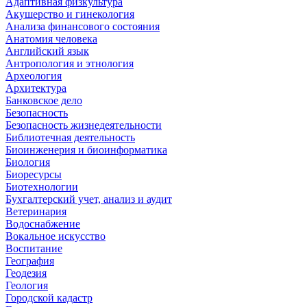
Адаптивная физкультура
Акушерство и гинекология
Анализа финансового состояния
Анатомия человека
Английский язык
Антропология и этнология
Археология
Архитектура
Банковское дело
Безопасность
Безопасность жизнедеятельности
Библиотечная деятельность
Биоинженерия и биоинформатика
Биология
Биоресурсы
Биотехнологии
Бухгалтерский учет, анализ и аудит
Ветеринария
Водоснабжение
Вокальное искусство
Воспитание
География
Геодезия
Геология
Городской кадастр