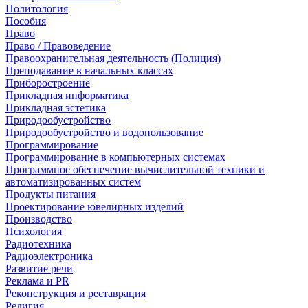
Политология
Пособия
Право
Право / Правоведение
Правоохранительная деятельность (Полиция)
Преподавание в начальных классах
Приборостроение
Прикладная информатика
Прикладная эстетика
Природообустройство
Природообустройство и водопользование
Программирование
Программирование в компьютерных системах
Программное обеспечение вычислительной техники и
автоматизированных систем
Продукты питания
Проектирование ювелирных изделий
Производство
Психология
Радиотехника
Радиоэлектроника
Развитие речи
Реклама и PR
Реконструкция и реставрация
Религия