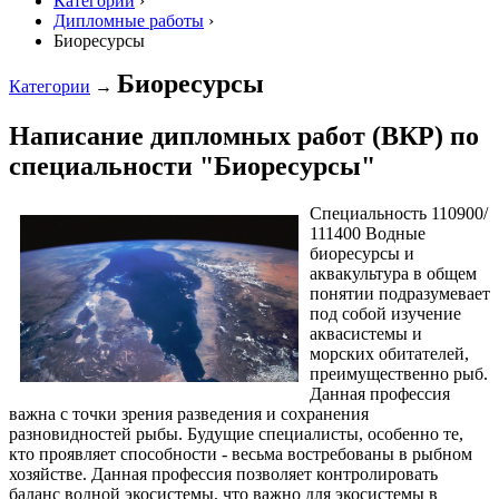
Категории
›
Дипломные работы
›
Биоресурсы
Биоресурсы
Категории
→
Написание дипломных работ (ВКР) по
специальности "Биоресурсы"
Специальность 110900/
111400 Водные
биоресурсы и
аквакультура в общем
понятии подразумевает
под собой изучение
аквасистемы и
морских обитателей,
преимущественно рыб.
Данная профессия
важна с точки зрения разведения и сохранения
разновидностей рыбы. Будущие специалисты, особенно те,
кто проявляет способности - весьма востребованы в рыбном
хозяйстве. Данная профессия позволяет контролировать
баланс водной экосистемы, что важно для экосистемы в