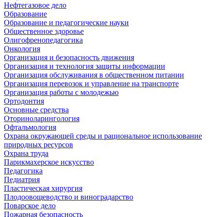
Нефтегазовое дело
Образование
Образование и педагогические науки
Общественное здоровье
Олигофренопедагогика
Онкология
Организация и безопасность движения
Организация и технология защиты информации
Организация обслуживания в общественном питании
Организация перевозок и управление на транспорте
Организация работы с молодежью
Ортодонтия
Основные средства
Оториноларингология
Офтальмология
Охрана окружающей среды и рациональное использование
природных ресурсов
Охрана труда
Парикмахерское искусство
Педагогика
Педиатрия
Пластическая хирургия
Плодоовощеводство и виноградарство
Поварское дело
Пожарная безопасность