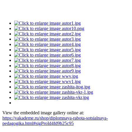
View the embedded image gallery online at:
https://vakademe.ru/shop/diplomnaya-rabota-sotsialnaya-
pedagogika.html#sigProId4fd9b25c95