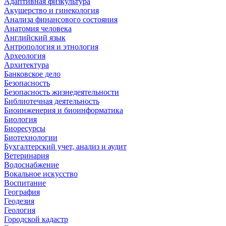
Адаптивная физкультура
Акушерство и гинекология
Анализа финансового состояния
Анатомия человека
Английский язык
Антропология и этнология
Археология
Архитектура
Банковское дело
Безопасность
Безопасность жизнедеятельности
Библиотечная деятельность
Биоинженерия и биоинформатика
Биология
Биоресурсы
Биотехнологии
Бухгалтерский учет, анализ и аудит
Ветеринария
Водоснабжение
Вокальное искусство
Воспитание
География
Геодезия
Геология
Городской кадастр