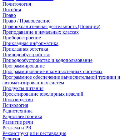
Политология
Пособия
Право
Право / Правоведение
Правоохранительная деятельность (Полиция)
Преподавание в начальных классах
Приборостроение
Прикладная информатика
Прикладная эстетика
Природообустройство
Природообустройство и водопользование
Программирование
Программирование в компьютерных системах
Программное обеспечение вычислительной техники и
автоматизированных систем
Продукты питания
Проектирование ювелирных изделий
Производство
Психология
Радиотехника
Радиоэлектроника
Развитие речи
Реклама и PR
Реконструкция и реставрация
Религия