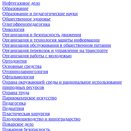
Нефтегазовое дело
Образование
Образование и педагогические науки
Общественное здоровье
Олигофренопедагогика
Онкология
Организация и безопасность движения
Организация и технология защиты информации
Организация обслуживания в общественном питании
Организация перевозок и управление на транспорте
Организация работы с молодежью
Ортодонтия
Основные средства
Оториноларингология
Офтальмология
Охрана окружающей среды и рациональное использование
природных ресурсов
Охрана труда
Парикмахерское искусство
Педагогика
Педиатрия
Пластическая хирургия
Плодоовощеводство и виноградарство
Поварское дело
Пожарная безопасность