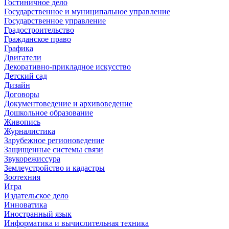
Гостиничное дело
Государственное и муниципальное управление
Государственное управление
Градостроительство
Гражданское право
Графика
Двигатели
Декоративно-прикладное искусство
Детский сад
Дизайн
Договоры
Документоведение и архивоведение
Дошкольное образование
Живопись
Журналистика
Зарубежное регионоведение
Защищенные системы связи
Звукорежиссура
Землеустройство и кадастры
Зоотехния
Игра
Издательское дело
Инноватика
Иностранный язык
Информатика и вычислительная техника