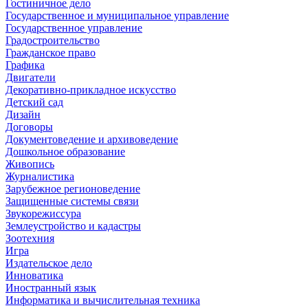
Гостиничное дело
Государственное и муниципальное управление
Государственное управление
Градостроительство
Гражданское право
Графика
Двигатели
Декоративно-прикладное искусство
Детский сад
Дизайн
Договоры
Документоведение и архивоведение
Дошкольное образование
Живопись
Журналистика
Зарубежное регионоведение
Защищенные системы связи
Звукорежиссура
Землеустройство и кадастры
Зоотехния
Игра
Издательское дело
Инноватика
Иностранный язык
Информатика и вычислительная техника