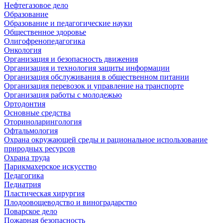
Нефтегазовое дело
Образование
Образование и педагогические науки
Общественное здоровье
Олигофренопедагогика
Онкология
Организация и безопасность движения
Организация и технология защиты информации
Организация обслуживания в общественном питании
Организация перевозок и управление на транспорте
Организация работы с молодежью
Ортодонтия
Основные средства
Оториноларингология
Офтальмология
Охрана окружающей среды и рациональное использование
природных ресурсов
Охрана труда
Парикмахерское искусство
Педагогика
Педиатрия
Пластическая хирургия
Плодоовощеводство и виноградарство
Поварское дело
Пожарная безопасность