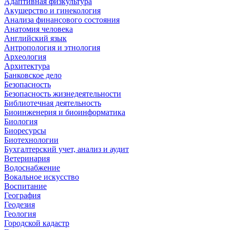
Адаптивная физкультура
Акушерство и гинекология
Анализа финансового состояния
Анатомия человека
Английский язык
Антропология и этнология
Археология
Архитектура
Банковское дело
Безопасность
Безопасность жизнедеятельности
Библиотечная деятельность
Биоинженерия и биоинформатика
Биология
Биоресурсы
Биотехнологии
Бухгалтерский учет, анализ и аудит
Ветеринария
Водоснабжение
Вокальное искусство
Воспитание
География
Геодезия
Геология
Городской кадастр