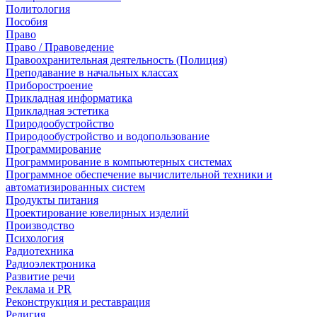
Политология
Пособия
Право
Право / Правоведение
Правоохранительная деятельность (Полиция)
Преподавание в начальных классах
Приборостроение
Прикладная информатика
Прикладная эстетика
Природообустройство
Природообустройство и водопользование
Программирование
Программирование в компьютерных системах
Программное обеспечение вычислительной техники и
автоматизированных систем
Продукты питания
Проектирование ювелирных изделий
Производство
Психология
Радиотехника
Радиоэлектроника
Развитие речи
Реклама и PR
Реконструкция и реставрация
Религия