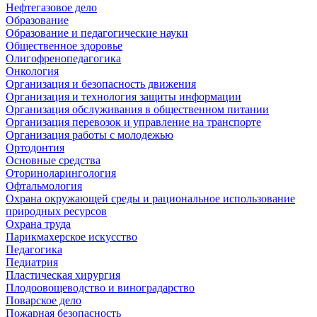
Нефтегазовое дело
Образование
Образование и педагогические науки
Общественное здоровье
Олигофренопедагогика
Онкология
Организация и безопасность движения
Организация и технология защиты информации
Организация обслуживания в общественном питании
Организация перевозок и управление на транспорте
Организация работы с молодежью
Ортодонтия
Основные средства
Оториноларингология
Офтальмология
Охрана окружающей среды и рациональное использование
природных ресурсов
Охрана труда
Парикмахерское искусство
Педагогика
Педиатрия
Пластическая хирургия
Плодоовощеводство и виноградарство
Поварское дело
Пожарная безопасность