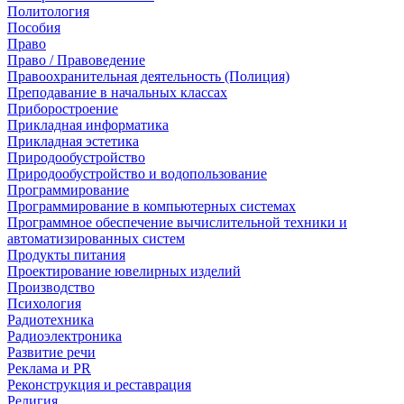
Политология
Пособия
Право
Право / Правоведение
Правоохранительная деятельность (Полиция)
Преподавание в начальных классах
Приборостроение
Прикладная информатика
Прикладная эстетика
Природообустройство
Природообустройство и водопользование
Программирование
Программирование в компьютерных системах
Программное обеспечение вычислительной техники и
автоматизированных систем
Продукты питания
Проектирование ювелирных изделий
Производство
Психология
Радиотехника
Радиоэлектроника
Развитие речи
Реклама и PR
Реконструкция и реставрация
Религия