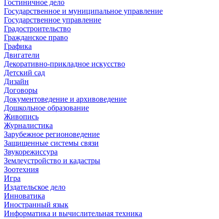
Гостиничное дело
Государственное и муниципальное управление
Государственное управление
Градостроительство
Гражданское право
Графика
Двигатели
Декоративно-прикладное искусство
Детский сад
Дизайн
Договоры
Документоведение и архивоведение
Дошкольное образование
Живопись
Журналистика
Зарубежное регионоведение
Защищенные системы связи
Звукорежиссура
Землеустройство и кадастры
Зоотехния
Игра
Издательское дело
Инноватика
Иностранный язык
Информатика и вычислительная техника