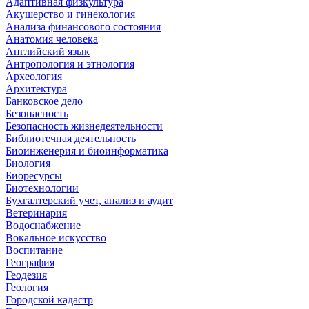
Адаптивная физкультура
Акушерство и гинекология
Анализа финансового состояния
Анатомия человека
Английский язык
Антропология и этнология
Археология
Архитектура
Банковское дело
Безопасность
Безопасность жизнедеятельности
Библиотечная деятельность
Биоинженерия и биоинформатика
Биология
Биоресурсы
Биотехнологии
Бухгалтерский учет, анализ и аудит
Ветеринария
Водоснабжение
Вокальное искусство
Воспитание
География
Геодезия
Геология
Городской кадастр