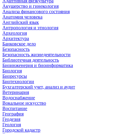
Адаптивная физкультура
Акушерство и гинекология
Анализа финансового состояния
Анатомия человека
Английский язык
Антропология и этнология
Археология
Архитектура
Банковское дело
Безопасность
Безопасность жизнедеятельности
Библиотечная деятельность
Биоинженерия и биоинформатика
Биология
Биоресурсы
Биотехнологии
Бухгалтерский учет, анализ и аудит
Ветеринария
Водоснабжение
Вокальное искусство
Воспитание
География
Геодезия
Геология
Городской кадастр