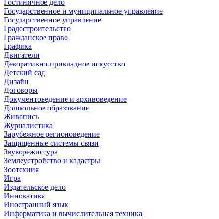
Гостиничное дело
Государственное и муниципальное управление
Государственное управление
Градостроительство
Гражданское право
Графика
Двигатели
Декоративно-прикладное искусство
Детский сад
Дизайн
Договоры
Документоведение и архивоведение
Дошкольное образование
Живопись
Журналистика
Зарубежное регионоведение
Защищенные системы связи
Звукорежиссура
Землеустройство и кадастры
Зоотехния
Игра
Издательское дело
Инноватика
Иностранный язык
Информатика и вычислительная техника