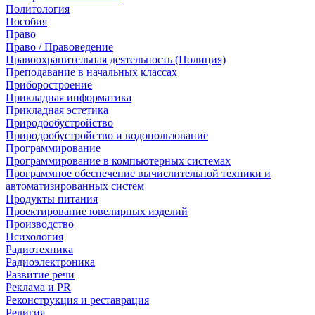
Политология
Пособия
Право
Право / Правоведение
Правоохранительная деятельность (Полиция)
Преподавание в начальных классах
Приборостроение
Прикладная информатика
Прикладная эстетика
Природообустройство
Природообустройство и водопользование
Программирование
Программирование в компьютерных системах
Программное обеспечение вычислительной техники и
автоматизированных систем
Продукты питания
Проектирование ювелирных изделий
Производство
Психология
Радиотехника
Радиоэлектроника
Развитие речи
Реклама и PR
Реконструкция и реставрация
Религия