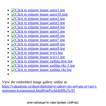
View the embedded image gallery online at:
https://vakademe.ru/shop/diplomnye-raboty-po-setyam-svyazi-i-
sistemam-kommutatsii.html#sigProId4fd9b25c95
или напишите нам прямо сейчас: