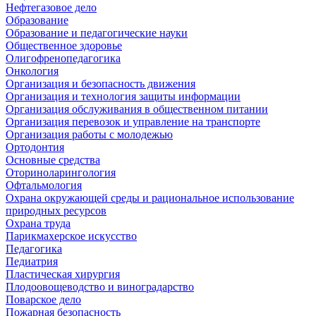
Нефтегазовое дело
Образование
Образование и педагогические науки
Общественное здоровье
Олигофренопедагогика
Онкология
Организация и безопасность движения
Организация и технология защиты информации
Организация обслуживания в общественном питании
Организация перевозок и управление на транспорте
Организация работы с молодежью
Ортодонтия
Основные средства
Оториноларингология
Офтальмология
Охрана окружающей среды и рациональное использование
природных ресурсов
Охрана труда
Парикмахерское искусство
Педагогика
Педиатрия
Пластическая хирургия
Плодоовощеводство и виноградарство
Поварское дело
Пожарная безопасность