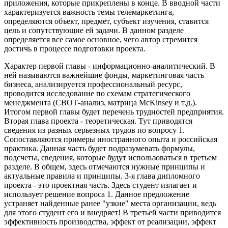
приложения, которые прикреплены в конце. В вводной части
характеризуется важность темы телемаркетинга,
определяются объект, предмет, субъект изучения, ставится
цель и сопутствующие ей задачи. В данном разделе
определяется все самое основное, чего автор стремится
достичь в процессе подготовки проекта.
Характер первой главы - информационно-аналитический. В
ней называются важнейшие фонды, маркетинговая часть
бизнеса, анализируется профессиональный ресурс,
проводится исследование по схемам стратегического
менеджмента (СВОТ-анализ, матрица McKinsey и т.д.).
Итогом первой главы будет перечень трудностей предприятия.
Вторая глава проекта - теоретическая. Тут приводятся
сведения из разных серьезных трудов по вопросу 1.
Сопоставляются примеры иностранного опыта и российская
практика. Данная часть будет подразумевать формулы,
подсчеты, сведения, которые будут использоваться в третьем
разделе. В общем, здесь отмечаются нужные принципы и
актуальные правила и принципы. 3-я глава дипломного
проекта - это проектная часть. Здесь студент излагает и
использует решение вопроса 1. Данное предложение
устраняет найденные ранее "узкие" места организации, ведь
для этого студент его и внедряет! В третьей части приводится
эффективность производства, эффект от реализации, эффект