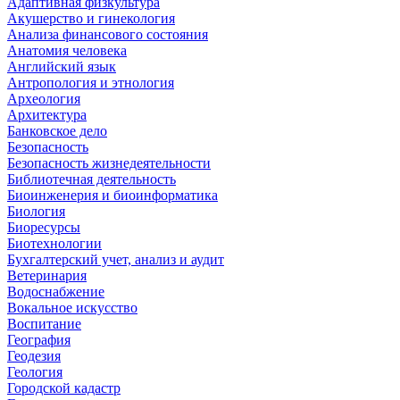
Адаптивная физкультура
Акушерство и гинекология
Анализа финансового состояния
Анатомия человека
Английский язык
Антропология и этнология
Археология
Архитектура
Банковское дело
Безопасность
Безопасность жизнедеятельности
Библиотечная деятельность
Биоинженерия и биоинформатика
Биология
Биоресурсы
Биотехнологии
Бухгалтерский учет, анализ и аудит
Ветеринария
Водоснабжение
Вокальное искусство
Воспитание
География
Геодезия
Геология
Городской кадастр