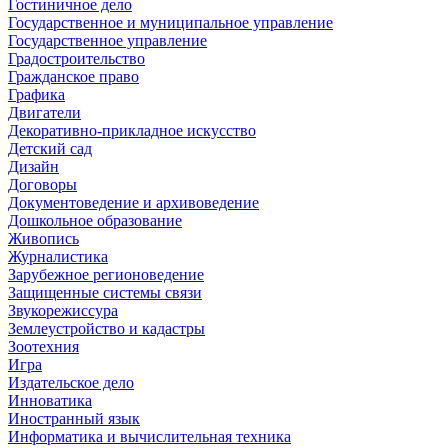
Гостиничное дело
Государственное и муниципальное управление
Государственное управление
Градостроительство
Гражданское право
Графика
Двигатели
Декоративно-прикладное искусство
Детский сад
Дизайн
Договоры
Документоведение и архивоведение
Дошкольное образование
Живопись
Журналистика
Зарубежное регионоведение
Защищенные системы связи
Звукорежиссура
Землеустройство и кадастры
Зоотехния
Игра
Издательское дело
Инноватика
Иностранный язык
Информатика и вычислительная техника