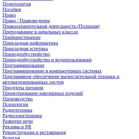
Политология
Пособия
Право
Право / Правоведение
Правоохранительная деятельность (Полиция)
Преподавание в начальных классах
Приборостроение
Прикладная информатика
Прикладная эстетика
Природообустройство
Природообустройство и водопользование
Программирование
Программирование в компьютерных системах
Программное обеспечение вычислительной техники и
автоматизированных систем
Продукты питания
Проектирование ювелирных изделий
Производство
Психология
Радиотехника
Радиоэлектроника
Развитие речи
Реклама и PR
Реконструкция и реставрация
Религия