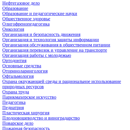
Нефтегазовое дело
Образование
Образование и педагогические науки
Общественное здоровье
Олигофренопедагогика
Онкология
Организация и безопасность движения
Организация и технология защиты информации
Организация обслуживания в общественном питании
Организация перевозок и управление на транспорте
Организация работы с молодежью
Ортодонтия
Основные средства
Оториноларингология
Офтальмология
Охрана окружающей среды и рациональное использование
природных ресурсов
Охрана труда
Парикмахерское искусство
Педагогика
Педиатрия
Пластическая хирургия
Плодоовощеводство и виноградарство
Поварское дело
Пожарная безопасность