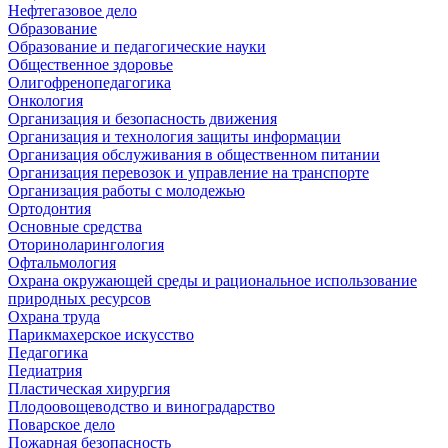
Нефтегазовое дело
Образование
Образование и педагогические науки
Общественное здоровье
Олигофренопедагогика
Онкология
Организация и безопасность движения
Организация и технология защиты информации
Организация обслуживания в общественном питании
Организация перевозок и управление на транспорте
Организация работы с молодежью
Ортодонтия
Основные средства
Оториноларингология
Офтальмология
Охрана окружающей среды и рациональное использование
природных ресурсов
Охрана труда
Парикмахерское искусство
Педагогика
Педиатрия
Пластическая хирургия
Плодоовощеводство и виноградарство
Поварское дело
Пожарная безопасность