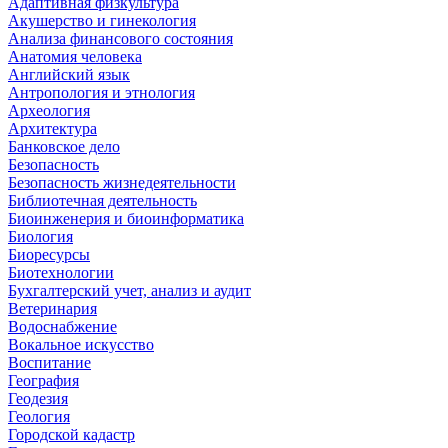
Адаптивная физкультура
Акушерство и гинекология
Анализа финансового состояния
Анатомия человека
Английский язык
Антропология и этнология
Археология
Архитектура
Банковское дело
Безопасность
Безопасность жизнедеятельности
Библиотечная деятельность
Биоинженерия и биоинформатика
Биология
Биоресурсы
Биотехнологии
Бухгалтерский учет, анализ и аудит
Ветеринария
Водоснабжение
Вокальное искусство
Воспитание
География
Геодезия
Геология
Городской кадастр