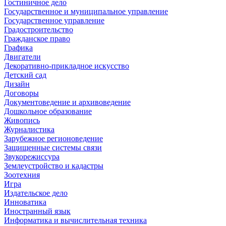
Гостиничное дело
Государственное и муниципальное управление
Государственное управление
Градостроительство
Гражданское право
Графика
Двигатели
Декоративно-прикладное искусство
Детский сад
Дизайн
Договоры
Документоведение и архивоведение
Дошкольное образование
Живопись
Журналистика
Зарубежное регионоведение
Защищенные системы связи
Звукорежиссура
Землеустройство и кадастры
Зоотехния
Игра
Издательское дело
Инноватика
Иностранный язык
Информатика и вычислительная техника