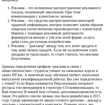
Реклама – это оплаченное распространение рекламного
посыла, оплаченный заказчиком. При этом
коммуникации с клиентом не личные.
Реклама – это средство распространения некоторой
заданной информации, которое позволяет таким образом
общаться отечественному-производителю с клиентурой.
Именно с помощью рекламной деятельности
формируется мнение о той или иной фирме, услуге,
дабы стать доступным потребителям.
Реклама – "разговор" между тем, кто хочет продать и
тем, кому можно продать. Если же на конечном этапе
продажа не происходит, то стоит считать, что реклама
безуспешна.
Данные определения профиля «реклама и связи с
общественностью» студенты узнают на начальных курсах в
своих ВУЗах. А конечный курс обучения требует написания
выпускной квалификационной работы. Вы уже определились
с темой? Если Ваша называется Персональные интранет-
ресурсы топ-менеджеров в структуре СО-коммуникации, то
Вам повезло! В нашей базе готовых дипломныхпроектов есть
такая Эта работа совсем свежая, она была разработана в 2015
году. Среди преимуществ заказа готового диплома – доклад к
диплому с презентацией в комплекте. Помимо этого, мы