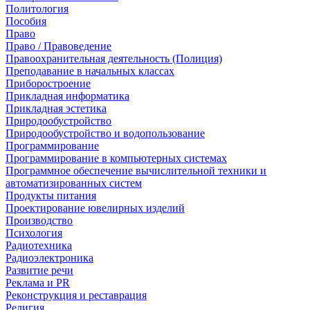
Политология
Пособия
Право
Право / Правоведение
Правоохранительная деятельность (Полиция)
Преподавание в начальных классах
Приборостроение
Прикладная информатика
Прикладная эстетика
Природообустройство
Природообустройство и водопользование
Программирование
Программирование в компьютерных системах
Программное обеспечение вычислительной техники и
автоматизированных систем
Продукты питания
Проектирование ювелирных изделий
Производство
Психология
Радиотехника
Радиоэлектроника
Развитие речи
Реклама и PR
Реконструкция и реставрация
Религия