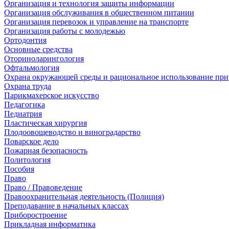
Организация и технология защиты информации
Организация обслуживания в общественном питании
Организация перевозок и управление на транспорте
Организация работы с молодежью
Ортодонтия
Основные средства
Оториноларингология
Офтальмология
Охрана окружающей среды и рациональное использование при
Охрана труда
Парикмахерское искусство
Педагогика
Педиатрия
Пластическая хирургия
Плодоовощеводство и виноградарство
Поварское дело
Пожарная безопасность
Политология
Пособия
Право
Право / Правоведение
Правоохранительная деятельность (Полиция)
Преподавание в начальных классах
Приборостроение
Прикладная информатика