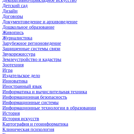
Декоративно-прикладное искусство
Детский сад
Дизайн
Договоры
Документоведение и архивоведение
Дошкольное образование
Живопись
Журналистика
Зарубежное регионоведение
Защищенные системы связи
Звукорежиссура
Землеустройство и кадастры
Зоотехния
Игра
Издательское дело
Инноватика
Иностранный язык
Информатика и вычислительная техника
Информационная безопасность
Информационные системы
Информационные технологии в образовании
История
История искусств
Картография и геоинформатика
Клиническая психология