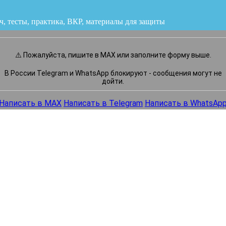
ч, тесты, практика, ВКР
или напишите нам прямо сейчас
⚠️ Пожалуйста, пишите в MAX или заполните форму выше.
В России Telegram и WhatsApp блокируют - сообщения могут не
дойти.
Написать в MAX
Написать в Telegram
Написать в WhatsAp