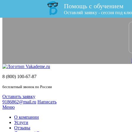
Помощь с обучением
x
Оставляй заявку - сессия под клю
8 (800) 100-67-87
бесплатный звонок по России
Оставить заявку
9186862@mail.ru
Написать
Меню
О компании
Услуги
Отзывы