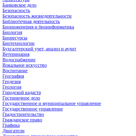
Банковское дело
Безопасность
Безопасность жизнедеятельности
Библиотечная деятельность
Биоинженерия и биоинформатика
Биология
Биоресурсы
Биотехнологии
Бухгалтерский учет, анализ и аудит
Ветеринария
Водоснабжение
Вокальное искусство
Воспитание
География
Геодезия
Геология
Городской кадастр
Гостиничное дело
Государственное и муниципальное управление
Государственное управление
Градостроительство
Гражданское право
Графика
Двигатели