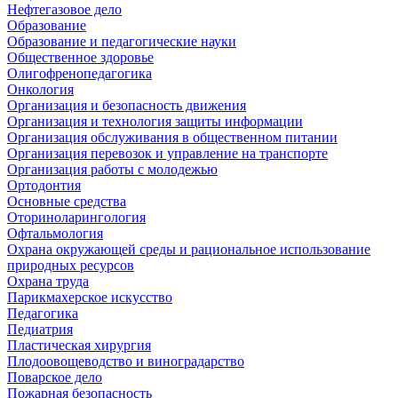
Нефтегазовое дело
Образование
Образование и педагогические науки
Общественное здоровье
Олигофренопедагогика
Онкология
Организация и безопасность движения
Организация и технология защиты информации
Организация обслуживания в общественном питании
Организация перевозок и управление на транспорте
Организация работы с молодежью
Ортодонтия
Основные средства
Оториноларингология
Офтальмология
Охрана окружающей среды и рациональное использование
природных ресурсов
Охрана труда
Парикмахерское искусство
Педагогика
Педиатрия
Пластическая хирургия
Плодоовощеводство и виноградарство
Поварское дело
Пожарная безопасность