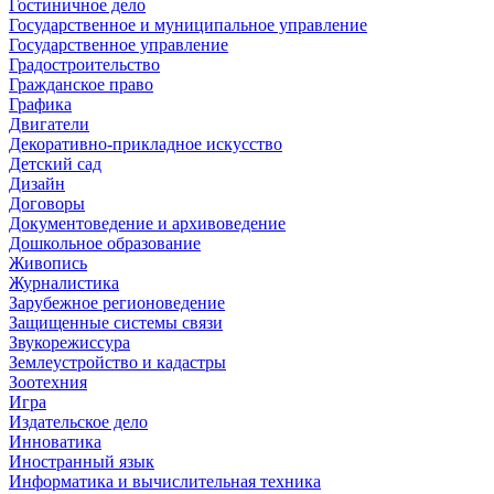
Гостиничное дело
Государственное и муниципальное управление
Государственное управление
Градостроительство
Гражданское право
Графика
Двигатели
Декоративно-прикладное искусство
Детский сад
Дизайн
Договоры
Документоведение и архивоведение
Дошкольное образование
Живопись
Журналистика
Зарубежное регионоведение
Защищенные системы связи
Звукорежиссура
Землеустройство и кадастры
Зоотехния
Игра
Издательское дело
Инноватика
Иностранный язык
Информатика и вычислительная техника