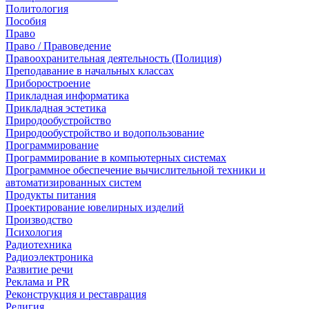
Политология
Пособия
Право
Право / Правоведение
Правоохранительная деятельность (Полиция)
Преподавание в начальных классах
Приборостроение
Прикладная информатика
Прикладная эстетика
Природообустройство
Природообустройство и водопользование
Программирование
Программирование в компьютерных системах
Программное обеспечение вычислительной техники и
автоматизированных систем
Продукты питания
Проектирование ювелирных изделий
Производство
Психология
Радиотехника
Радиоэлектроника
Развитие речи
Реклама и PR
Реконструкция и реставрация
Религия