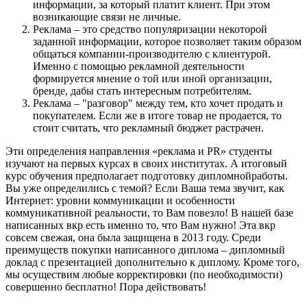
информации, за который платит клиент. При этом
возникающие связи не личные.
Реклама – это средство популяризации некоторой
заданной информации, которое позволяет таким образом
общаться компании-производителю с клиентурой.
Именно с помощью рекламной деятельности
формируется мнение о той или иной организации,
бренде, дабы стать интересным потребителям.
Реклама – "разговор" между тем, кто хочет продать и
покупателем. Если же в итоге товар не продается, то
стоит считать, что рекламный бюджет растрачен.
Эти определения направления «реклама и PR» студенты
изучают на первых курсах в своих институтах. А итоговый
курс обучения предполагает подготовку дипломнойработы.
Вы уже определились с темой? Если Ваша тема звучит, как
Интернет: уровни коммуникации и особенности
коммуникативной реальности, то Вам повезло! В нашей базе
написанных вкр есть именно то, что Вам нужно! Эта вкр
совсем свежая, она была защищена в 2013 году. Среди
преимуществ покупки написанного диплома – дипломный
доклад с презентацией дополнительно к диплому. Кроме того,
мы осуществим любые корректировки (по необходимости)
совершенно бесплатно! Пора действовать!