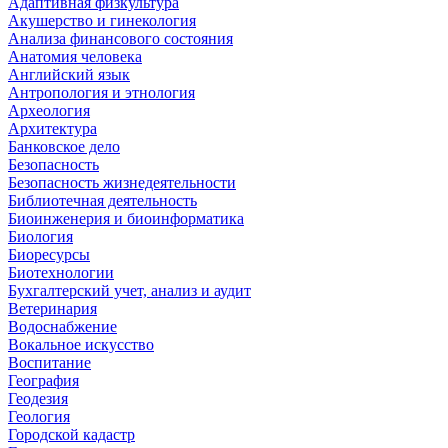
Адаптивная физкультура
Акушерство и гинекология
Анализа финансового состояния
Анатомия человека
Английский язык
Антропология и этнология
Археология
Архитектура
Банковское дело
Безопасность
Безопасность жизнедеятельности
Библиотечная деятельность
Биоинженерия и биоинформатика
Биология
Биоресурсы
Биотехнологии
Бухгалтерский учет, анализ и аудит
Ветеринария
Водоснабжение
Вокальное искусство
Воспитание
География
Геодезия
Геология
Городской кадастр