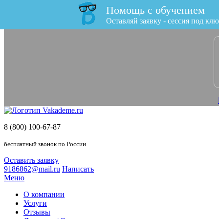
Помощь с обучением
x
Оставляй заявку - сессия под клю
8 (800) 100-67-87
бесплатный звонок по России
Оставить заявку
9186862@mail.ru
Написать
Меню
О компании
Услуги
Отзывы