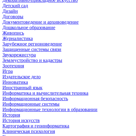
Декоративно-прикладное искусство
Детский сад
Дизайн
Договоры
Документоведение и архивоведение
Дошкольное образование
Живопись
Журналистика
Зарубежное регионоведение
Защищенные системы связи
Звукорежиссура
Землеустройство и кадастры
Зоотехния
Игра
Издательское дело
Инноватика
Иностранный язык
Информатика и вычислительная техника
Информационная безопасность
Информационные системы
Информационные технологии в образовании
История
История искусств
Картография и геоинформатика
Клиническая психология