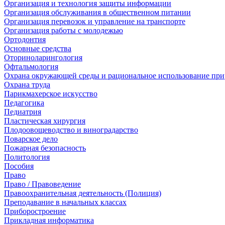
Организация и технология защиты информации
Организация обслуживания в общественном питании
Организация перевозок и управление на транспорте
Организация работы с молодежью
Ортодонтия
Основные средства
Оториноларингология
Офтальмология
Охрана окружающей среды и рациональное использование при
Охрана труда
Парикмахерское искусство
Педагогика
Педиатрия
Пластическая хирургия
Плодоовощеводство и виноградарство
Поварское дело
Пожарная безопасность
Политология
Пособия
Право
Право / Правоведение
Правоохранительная деятельность (Полиция)
Преподавание в начальных классах
Приборостроение
Прикладная информатика