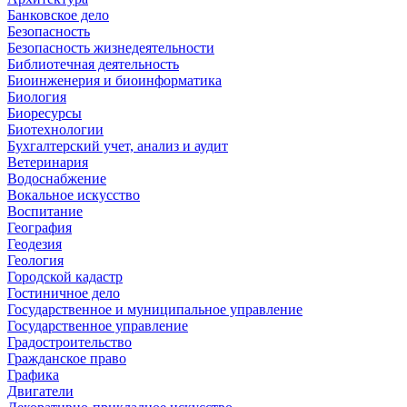
Банковское дело
Безопасность
Безопасность жизнедеятельности
Библиотечная деятельность
Биоинженерия и биоинформатика
Биология
Биоресурсы
Биотехнологии
Бухгалтерский учет, анализ и аудит
Ветеринария
Водоснабжение
Вокальное искусство
Воспитание
География
Геодезия
Геология
Городской кадастр
Гостиничное дело
Государственное и муниципальное управление
Государственное управление
Градостроительство
Гражданское право
Графика
Двигатели