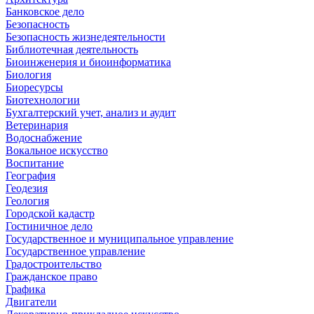
Банковское дело
Безопасность
Безопасность жизнедеятельности
Библиотечная деятельность
Биоинженерия и биоинформатика
Биология
Биоресурсы
Биотехнологии
Бухгалтерский учет, анализ и аудит
Ветеринария
Водоснабжение
Вокальное искусство
Воспитание
География
Геодезия
Геология
Городской кадастр
Гостиничное дело
Государственное и муниципальное управление
Государственное управление
Градостроительство
Гражданское право
Графика
Двигатели