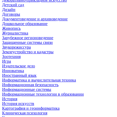
Декоративно-прикладное искусство
Детский сад
Дизайн
Договоры
Документоведение и архивоведение
Дошкольное образование
Живопись
Журналистика
Зарубежное регионоведение
Защищенные системы связи
Звукорежиссура
Землеустройство и кадастры
Зоотехния
Игра
Издательское дело
Инноватика
Иностранный язык
Информатика и вычислительная техника
Информационная безопасность
Информационные системы
Информационные технологии в образовании
История
История искусств
Картография и геоинформатика
Клиническая психология