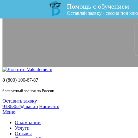
Помощь с обучением
x
Оставляй заявку - сессия под клю
8 (800) 100-67-87
бесплатный звонок по России
Оставить заявку
9186862@mail.ru
Написать
Меню
О компании
Услуги
Отзывы