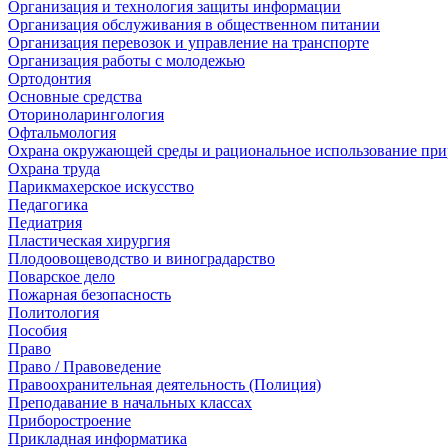
Организация и технология защиты информации
Организация обслуживания в общественном питании
Организация перевозок и управление на транспорте
Организация работы с молодежью
Ортодонтия
Основные средства
Оториноларингология
Офтальмология
Охрана окружающей среды и рациональное использование при
Охрана труда
Парикмахерское искусство
Педагогика
Педиатрия
Пластическая хирургия
Плодоовощеводство и виноградарство
Поварское дело
Пожарная безопасность
Политология
Пособия
Право
Право / Правоведение
Правоохранительная деятельность (Полиция)
Преподавание в начальных классах
Приборостроение
Прикладная информатика