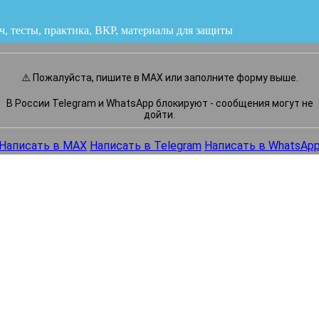
ч, тесты, практика, ВКР
или напишите нам прямо сейчас
⚠️ Пожалуйста, пишите в MAX или заполните форму выше.
В России Telegram и WhatsApp блокируют - сообщения могут не
дойти.
Написать в MAX
Написать в Telegram
Написать в WhatsAp