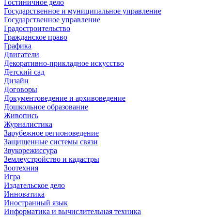
Гостиничное дело
Государственное и муниципальное управление
Государственное управление
Градостроительство
Гражданское право
Графика
Двигатели
Декоративно-прикладное искусство
Детский сад
Дизайн
Договоры
Документоведение и архивоведение
Дошкольное образование
Живопись
Журналистика
Зарубежное регионоведение
Защищенные системы связи
Звукорежиссура
Землеустройство и кадастры
Зоотехния
Игра
Издательское дело
Инноватика
Иностранный язык
Информатика и вычислительная техника