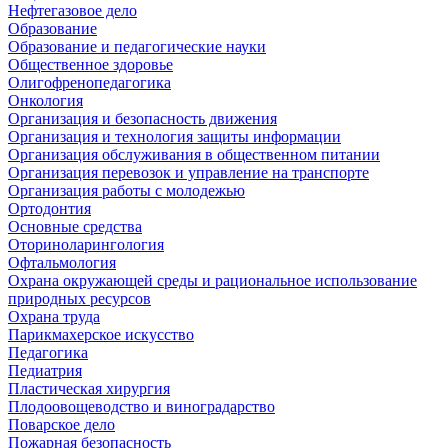
Нефтегазовое дело
Образование
Образование и педагогические науки
Общественное здоровье
Олигофренопедагогика
Онкология
Организация и безопасность движения
Организация и технология защиты информации
Организация обслуживания в общественном питании
Организация перевозок и управление на транспорте
Организация работы с молодежью
Ортодонтия
Основные средства
Оториноларингология
Офтальмология
Охрана окружающей среды и рациональное использование
природных ресурсов
Охрана труда
Парикмахерское искусство
Педагогика
Педиатрия
Пластическая хирургия
Плодоовощеводство и виноградарство
Поварское дело
Пожарная безопасность