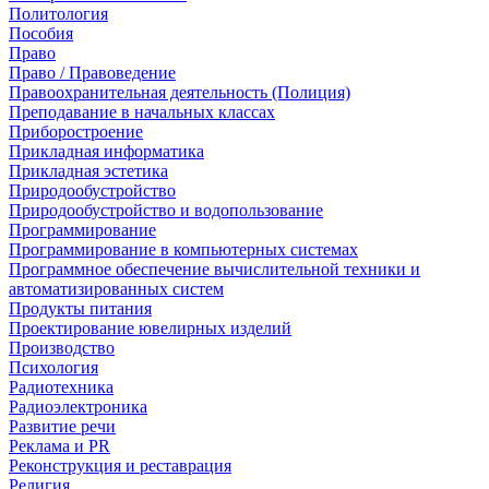
Политология
Пособия
Право
Право / Правоведение
Правоохранительная деятельность (Полиция)
Преподавание в начальных классах
Приборостроение
Прикладная информатика
Прикладная эстетика
Природообустройство
Природообустройство и водопользование
Программирование
Программирование в компьютерных системах
Программное обеспечение вычислительной техники и
автоматизированных систем
Продукты питания
Проектирование ювелирных изделий
Производство
Психология
Радиотехника
Радиоэлектроника
Развитие речи
Реклама и PR
Реконструкция и реставрация
Религия