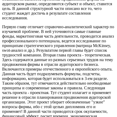
аудиторском рынке, определяются субъект и объект, ставится
цель. В данной структурной части описано все то, чего
студент жаждет достичь в результате составления
исследования.
Первую главу отличает справочно-аналитический характер по
изучаемой проблеме. В ней уточняются самые главные
фонды, маркетинговая часть деятельности, проводится анализ
профессионального потенциала, ведется исследование по
принципам стратегического управления (матрица McKinsey,
swot-анализ и др.). Результатом первой главы будет список
трудностей компании. Вторая глава проекта - теоретическая.
Здесь содержатся данные из разных серьезных трудов на тему
продвижения фирмы в отрасли аудиторского бизнеса.
Включаются примеры отечественного и европейского опыта.
Данная часть будет подразумевать формулы, подсчеты,
информацию, которая будет использоваться в 3-ем разделе.
Таким образом, тут отмечаются действительно необходимые
принципы и современные законы и правила. Следующая
часть проекта - проектная. Тут студент излагает и применяет
решение в отрасли планирования продвижения аудиторской
организации. Этот проект убирает обозначенные "узкие"
вопросы фирмы, ибо с этой целью дипломник его и
применяет! В данной части приводится срок окупаемости,
финансовый эффект, расчет времени, экономическая