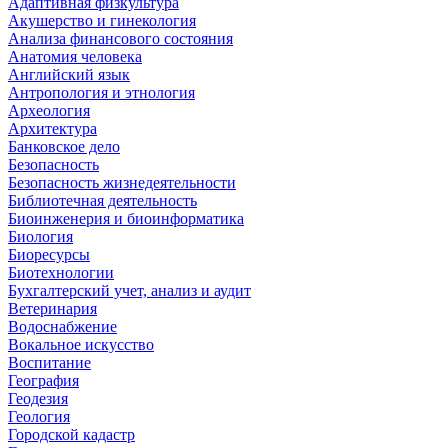
Адаптивная физкультура
Акушерство и гинекология
Анализа финансового состояния
Анатомия человека
Английский язык
Антропология и этнология
Археология
Архитектура
Банковское дело
Безопасность
Безопасность жизнедеятельности
Библиотечная деятельность
Биоинженерия и биоинформатика
Биология
Биоресурсы
Биотехнологии
Бухгалтерский учет, анализ и аудит
Ветеринария
Водоснабжение
Вокальное искусство
Воспитание
География
Геодезия
Геология
Городской кадастр