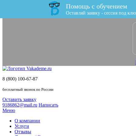
Помощь с обучением
x
Оставляй заявку - сессия под клю
8 (800) 100-67-87
бесплатный звонок по России
Оставить заявку
9186862@mail.ru
Написать
Меню
О компании
Услуги
Отзывы