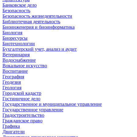
Банковское дело
Безопасность
Безопасность жизнедеятельности
Библиотечная деятельность
Биоинженерия и биоинформатика
Биология
Биоресурсы
Биотехнологии
Бухгалтерский учет, анализ и аудит
Ветеринария
Водоснабжение
Вокальное искусство
Воспитание
География
Геодезия
Геология
Городской кадастр
Гостиничное дело
Государственное и муниципальное управление
Государственное управление
Градостроительство
Гражданское право
Графика
Двигатели