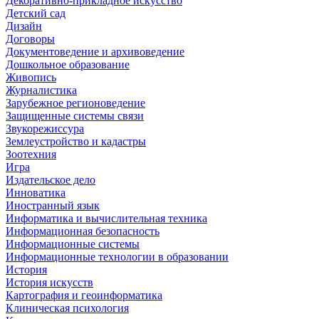
Декоративно-прикладное искусство
Детский сад
Дизайн
Договоры
Документоведение и архивоведение
Дошкольное образование
Живопись
Журналистика
Зарубежное регионоведение
Защищенные системы связи
Звукорежиссура
Землеустройство и кадастры
Зоотехния
Игра
Издательское дело
Инноватика
Иностранный язык
Информатика и вычислительная техника
Информационная безопасность
Информационные системы
Информационные технологии в образовании
История
История искусств
Картография и геоинформатика
Клиническая психология