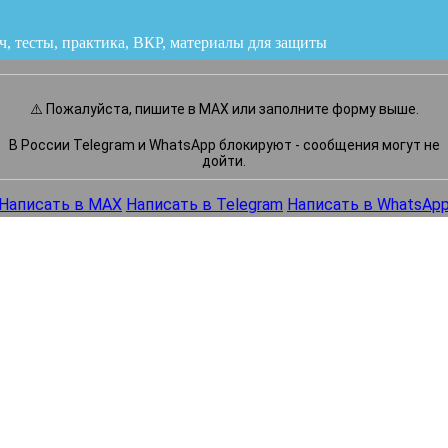
ч, тесты, практика, ВКР
или напишите нам прямо сейчас
⚠️ Пожалуйста, пишите в MAX или заполните форму выше.
В России Telegram и WhatsApp блокируют - сообщения могут не
дойти.
Написать в MAX
Написать в Telegram
Написать в WhatsAp