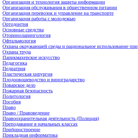
Организация и технология защиты информации
Организация обслуживания в общественном питании
Организация перевозок и управление на транспорте
Организация работы с молодежью
Ортодонтия
Основные средства
Оториноларингология
Офтальмология
Охрана окружающей среды и рациональное использование при
Охрана труда
Парикмахерское искусство
Педагогика
Педиатрия
Пластическая хирургия
Плодоовощеводство и виноградарство
Поварское дело
Пожарная безопасность
Политология
Пособия
Право
Право / Правоведение
Правоохранительная деятельность (Полиция)
Преподавание в начальных классах
Приборостроение
Прикладная информатика