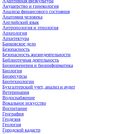
Адаптивная физкультура
Акушерство и гинекология
Анализа финансового состояния
Анатомия человека
Английский язык
Антропология и этнология
Археология
Архитектура
Банковское дело
Безопасность
Безопасность жизнедеятельности
Библиотечная деятельность
Биоинженерия и биоинформатика
Биология
Биоресурсы
Биотехнологии
Бухгалтерский учет, анализ и аудит
Ветеринария
Водоснабжение
Вокальное искусство
Воспитание
География
Геодезия
Геология
Городской кадастр