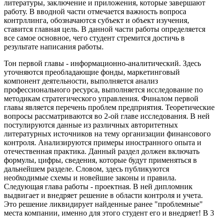
литературы, заключение и приложения, которые завершают
работу. В вводной части отмечается важность вопроса
контрллинга, обозначаются субъект и объект изучения,
ставится главная цель. В данной части работы определяется
все самое основное, чего студент стремится достичь в
результате написания работы.
Тон первой главы - информационно-аналитический. Здесь
уточняются преобладающие фонды, маркетинговый
компонент деятельности, выполняется анализ
профессионального ресурса, выполняется исследование по
методикам стратегического управления. Финалом первой
главы является перечень проблем предприятия. Теоретические
вопросы рассматриваются во 2-ой главе исследования. В ней
постулируются данные из различных авторитетных
литературных источников на тему организации финансового
контроля. Анализируются примеры иностранного опыта и
отечественная практика. Данный раздел должен включать
формулы, цифры, сведения, которые будут применяться в
дальнейшем разделе. Словом, здесь публикуются
необходимые схемы и новейшие законы и правила.
Следующая глава работы - проектная. В ней дипломник
выдвигает и внедряет решение в области контроля и учета.
Это решение ликвидирует найденные ранее "проблемные"
места компании, именно для этого студент его и внедряет! В 3