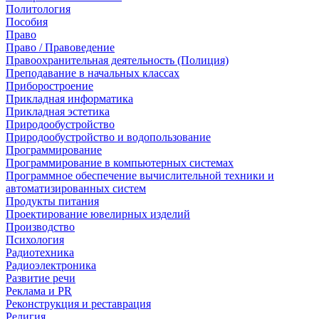
Политология
Пособия
Право
Право / Правоведение
Правоохранительная деятельность (Полиция)
Преподавание в начальных классах
Приборостроение
Прикладная информатика
Прикладная эстетика
Природообустройство
Природообустройство и водопользование
Программирование
Программирование в компьютерных системах
Программное обеспечение вычислительной техники и
автоматизированных систем
Продукты питания
Проектирование ювелирных изделий
Производство
Психология
Радиотехника
Радиоэлектроника
Развитие речи
Реклама и PR
Реконструкция и реставрация
Религия