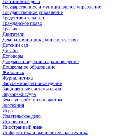
Гостиничное дело
Государственное и муниципальное управление
Государственное управление
Градостроительство
Гражданское право
Графика
Двигатели
Декоративно-прикладное искусство
Детский сад
Дизайн
Договоры
Документоведение и архивоведение
Дошкольное образование
Живопись
Журналистика
Зарубежное регионоведение
Защищенные системы связи
Звукорежиссура
Землеустройство и кадастры
Зоотехния
Игра
Издательское дело
Инноватика
Иностранный язык
Информатика и вычислительная техника