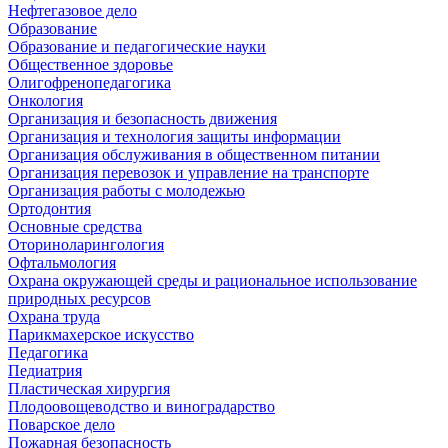
Нефтегазовое дело
Образование
Образование и педагогические науки
Общественное здоровье
Олигофренопедагогика
Онкология
Организация и безопасность движения
Организация и технология защиты информации
Организация обслуживания в общественном питании
Организация перевозок и управление на транспорте
Организация работы с молодежью
Ортодонтия
Основные средства
Оториноларингология
Офтальмология
Охрана окружающей среды и рациональное использование
природных ресурсов
Охрана труда
Парикмахерское искусство
Педагогика
Педиатрия
Пластическая хирургия
Плодоовощеводство и виноградарство
Поварское дело
Пожарная безопасность