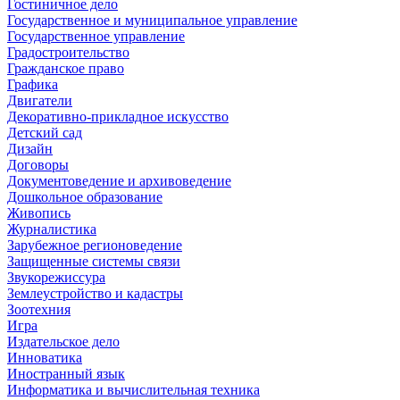
Гостиничное дело
Государственное и муниципальное управление
Государственное управление
Градостроительство
Гражданское право
Графика
Двигатели
Декоративно-прикладное искусство
Детский сад
Дизайн
Договоры
Документоведение и архивоведение
Дошкольное образование
Живопись
Журналистика
Зарубежное регионоведение
Защищенные системы связи
Звукорежиссура
Землеустройство и кадастры
Зоотехния
Игра
Издательское дело
Инноватика
Иностранный язык
Информатика и вычислительная техника