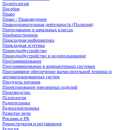
Политология
Пособия
Право
Право / Правоведение
Правоохранительная деятельность (Полиция)
Преподавание в начальных классах
Приборостроение
Прикладная информатика
Прикладная эстетика
Природообустройство
Природообустройство и водопользование
Программирование
Программирование в компьютерных системах
Программное обеспечение вычислительной техники и
автоматизированных систем
Продукты питания
Проектирование ювелирных изделий
Производство
Психология
Радиотехника
Радиоэлектроника
Развитие речи
Реклама и PR
Реконструкция и реставрация
Религия