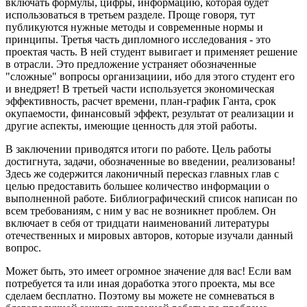
включать формулы, цифры, информацию, которая будет
использоваться в третьем разделе. Проще говоря, тут
публикуются нужные методы и современные нормы и
принципы. Третья часть дипломного исследования - это
проектая часть. В ней студент вывигает и применяет решение
в отрасли. Это предложение устраняет обозначенные
"сложные" вопросы организациии, ибо для этого студент его
и внедряет! В третьей части используется экономическая
эффективность, расчет времени, план-график Ганта, срок
окупаемости, финансовый эффект, результат от реализации и
другие аспекты, имеющие ценность для этой работы.
В заключении приводятся итоги по работе. Цель работы
достигнута, задачи, обозначенные во введении, реализованы!
Здесь же содержится лаконичный пересказ главных глав с
целью предоставить большее количество информации о
выполненной работе. Библиографический список написан по
всем требованиям, с ним у вас не возникнет проблем. Он
включает в себя от тридцати наименований литературы
отечественных и мировых авторов, которые изучали данный
вопрос.
Может быть, это имеет огромное значение для вас! Если вам
потребуется та или иная доработка этого проекта, мы все
сделаем бесплатно. Поэтому вы можете не сомневаться в