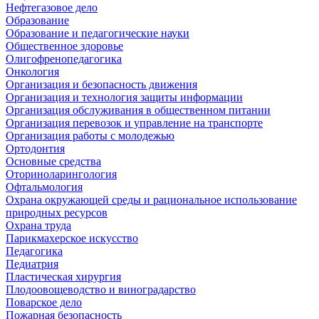
Нефтегазовое дело
Образование
Образование и педагогические науки
Общественное здоровье
Олигофренопедагогика
Онкология
Организация и безопасность движения
Организация и технология защиты информации
Организация обслуживания в общественном питании
Организация перевозок и управление на транспорте
Организация работы с молодежью
Ортодонтия
Основные средства
Оториноларингология
Офтальмология
Охрана окружающей среды и рациональное использование
природных ресурсов
Охрана труда
Парикмахерское искусство
Педагогика
Педиатрия
Пластическая хирургия
Плодоовощеводство и виноградарство
Поварское дело
Пожарная безопасность