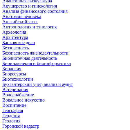
Адаптивная физкультура
Акушерство и гинекология
Анализа финансового состояния
Анатомия человека
Английский язык
Антропология и этнология
Археология
Архитектура
Банковское дело
Безопасность
Безопасность жизнедеятельности
Библиотечная деятельность
Биоинженерия и биоинформатика
Биология
Биоресурсы
Биотехнологии
Бухгалтерский учет, анализ и аудит
Ветеринария
Водоснабжение
Вокальное искусство
Воспитание
География
Геодезия
Геология
Городской кадастр