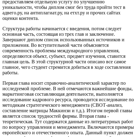
предоставляем отдельную услугу по улучшению
уникальности, чтобы диплом смог без труда пройти тест в
адвего.ру, на антиплагиат.ру, на етхт.ру и прочих сайтах
оценки контента.
Структура работы начинается с введения, потом следует
основная часть, состоящая из трех глав и заключение.
Завершают диплом список использованных источников и
приложения. Во вступительной части объясняется
современность проблемы международного управления,
определяются объект, субъект, предмет изучения, ставится
главная цель. В этой структурной части описано все самое
главное, чего студент стремится добиться в ходе составления
работы.
Первая глава носит справочно-аналитический характер по
исследуемой проблеме. В ней отмечаются важнейшие фонды,
маркетинговая составляющая деятельности, выполняется
исследование кадрового ресурса, проводится исследование по
методикам стратегического менеджмента (СВОТ-анализ,
составление матрицы Маккинзи и т.д.). Итогом первой главы
является список трудностей фирмы. Вторая глава -
теоретическая. Тут содержатся данные из литературных работ
по вопросу управления и менеджмента. Включаются примеры
европейского и отечественного опыта. Данный пункт должен