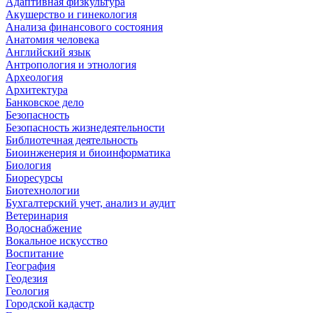
Адаптивная физкультура
Акушерство и гинекология
Анализа финансового состояния
Анатомия человека
Английский язык
Антропология и этнология
Археология
Архитектура
Банковское дело
Безопасность
Безопасность жизнедеятельности
Библиотечная деятельность
Биоинженерия и биоинформатика
Биология
Биоресурсы
Биотехнологии
Бухгалтерский учет, анализ и аудит
Ветеринария
Водоснабжение
Вокальное искусство
Воспитание
География
Геодезия
Геология
Городской кадастр