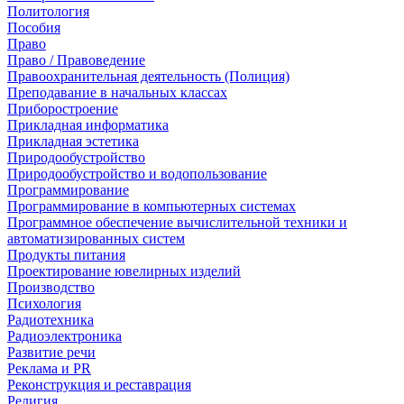
Политология
Пособия
Право
Право / Правоведение
Правоохранительная деятельность (Полиция)
Преподавание в начальных классах
Приборостроение
Прикладная информатика
Прикладная эстетика
Природообустройство
Природообустройство и водопользование
Программирование
Программирование в компьютерных системах
Программное обеспечение вычислительной техники и
автоматизированных систем
Продукты питания
Проектирование ювелирных изделий
Производство
Психология
Радиотехника
Радиоэлектроника
Развитие речи
Реклама и PR
Реконструкция и реставрация
Религия