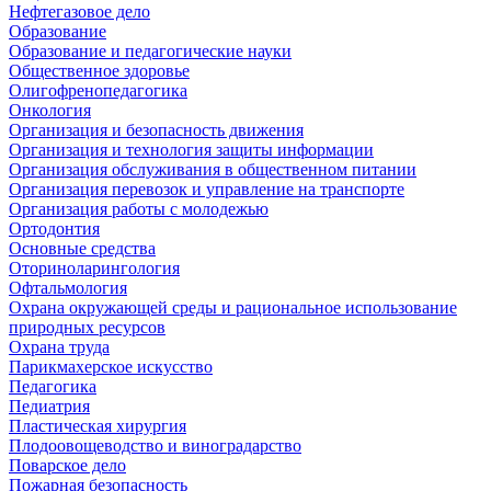
Нефтегазовое дело
Образование
Образование и педагогические науки
Общественное здоровье
Олигофренопедагогика
Онкология
Организация и безопасность движения
Организация и технология защиты информации
Организация обслуживания в общественном питании
Организация перевозок и управление на транспорте
Организация работы с молодежью
Ортодонтия
Основные средства
Оториноларингология
Офтальмология
Охрана окружающей среды и рациональное использование
природных ресурсов
Охрана труда
Парикмахерское искусство
Педагогика
Педиатрия
Пластическая хирургия
Плодоовощеводство и виноградарство
Поварское дело
Пожарная безопасность