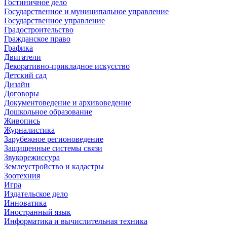
Гостиничное дело
Государственное и муниципальное управление
Государственное управление
Градостроительство
Гражданское право
Графика
Двигатели
Декоративно-прикладное искусство
Детский сад
Дизайн
Договоры
Документоведение и архивоведение
Дошкольное образование
Живопись
Журналистика
Зарубежное регионоведение
Защищенные системы связи
Звукорежиссура
Землеустройство и кадастры
Зоотехния
Игра
Издательское дело
Инноватика
Иностранный язык
Информатика и вычислительная техника