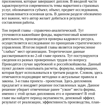
приложения, которые завершают диплом. В вводной части
характеризуется современность темы маркетинга страховых
услуг, обозначаются субъект, объект, предмет исследования,
устанавливается основная цель. В данном разделе обозначено
все важное, чего автор желает добиться в результате
составления работы.
Тон первой главы - справочно-аналитический. Тут
уточняются важнейшие фонды, маркетинговый компонент
деятельности, производится проверка кадрового ресурса,
осуществляется исследование по принципам стратегического
управления. Итогом первой главы является перечисление
"слабых" мест организации. Теоретические данные
рассматриваются во 2-ой главе проекта. Тут постулируются
сведения из разных проверенных трудов по вопросу.
Приводятся случаи зарубежной и российскойшколы. Данный
пункт должен охватывать расчеты, формулы, информацию,
которая будет использоваться в третьем разделе. Словом, здесь
отмечаются подходящие методики и актуальные правила и
законы. 3-я глава проекта - проектная. Здесь дипломник
предлагает и внедряет решение поставленных задач. Данное
решение убирает отмеченные ранее "узкие" места фирмы,
именно с этой целью дипломник его и применяет! В этой
главе вы найдете период окупаемости, денежный эффект,
результат от реализации, эффективность производства, план-