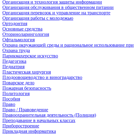
Организация и технология защиты информации
Организация обслуживания в общественном питании
Организация перевозок и управление на транспорте
Организация работы с молодежью
Ортодонтия
Основные средства
Оториноларингология
Офтальмология
Охрана окружающей среды и рациональное использование при
Охрана труда
Парикмахерское искусство
Педагогика
Педиатрия
Пластическая хирургия
Плодоовощеводство и виноградарство
Поварское дело
Пожарная безопасность
Политология
Пособия
Право
Право / Правоведение
Правоохранительная деятельность (Полиция)
Преподавание в начальных классах
Приборостроение
Прикладная информатика