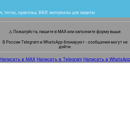
ч, тесты, практика, ВКР
или напишите нам прямо сейчас
⚠️ Пожалуйста, пишите в MAX или заполните форму выше.
В России Telegram и WhatsApp блокируют - сообщения могут не
дойти.
Написать в MAX
Написать в Telegram
Написать в WhatsAp