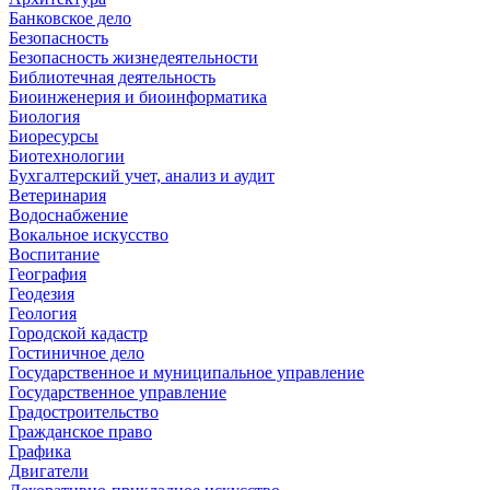
Банковское дело
Безопасность
Безопасность жизнедеятельности
Библиотечная деятельность
Биоинженерия и биоинформатика
Биология
Биоресурсы
Биотехнологии
Бухгалтерский учет, анализ и аудит
Ветеринария
Водоснабжение
Вокальное искусство
Воспитание
География
Геодезия
Геология
Городской кадастр
Гостиничное дело
Государственное и муниципальное управление
Государственное управление
Градостроительство
Гражданское право
Графика
Двигатели