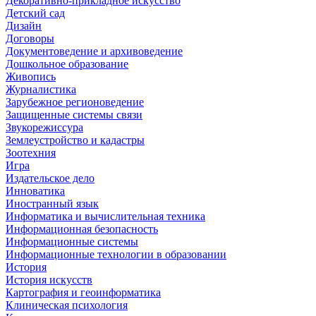
Декоративно-прикладное искусство
Детский сад
Дизайн
Договоры
Документоведение и архивоведение
Дошкольное образование
Живопись
Журналистика
Зарубежное регионоведение
Защищенные системы связи
Звукорежиссура
Землеустройство и кадастры
Зоотехния
Игра
Издательское дело
Инноватика
Иностранный язык
Информатика и вычислительная техника
Информационная безопасность
Информационные системы
Информационные технологии в образовании
История
История искусств
Картография и геоинформатика
Клиническая психология