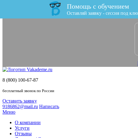
Помощь с обучением
x
Оставляй заявку - сессия под клю
8 (800) 100-67-87
бесплатный звонок по России
Оставить заявку
9186862@mail.ru
Написать
Меню
О компании
Услуги
Отзывы