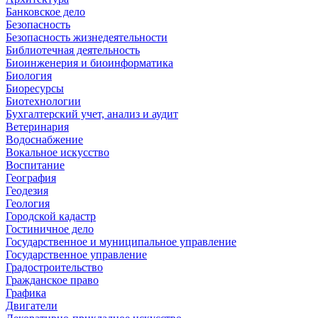
Банковское дело
Безопасность
Безопасность жизнедеятельности
Библиотечная деятельность
Биоинженерия и биоинформатика
Биология
Биоресурсы
Биотехнологии
Бухгалтерский учет, анализ и аудит
Ветеринария
Водоснабжение
Вокальное искусство
Воспитание
География
Геодезия
Геология
Городской кадастр
Гостиничное дело
Государственное и муниципальное управление
Государственное управление
Градостроительство
Гражданское право
Графика
Двигатели