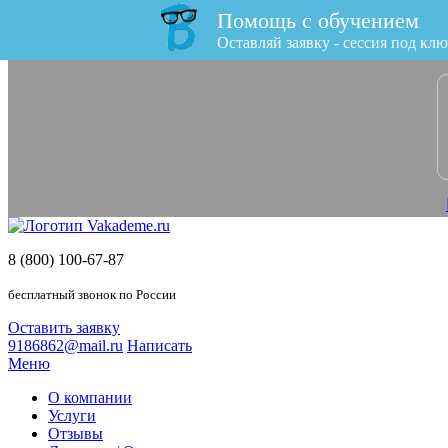
Помощь с обучением
x
Оставляй заявку - сессия под клю
8 (800) 100-67-87
бесплатный звонок по России
Оставить заявку
9186862@mail.ru
Написать
Меню
О компании
Услуги
Отзывы