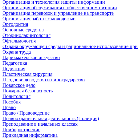
Организация и технология защиты информации
Организация обслуживания в общественном питании
Организация перевозок и управление на транспорте
Организация работы с молодежью
Ортодонтия
Основные средства
Оториноларингология
Офтальмология
Охрана окружающей среды и рациональное использование при
Охрана труда
Парикмахерское искусство
Педагогика
Педиатрия
Пластическая хирургия
Плодоовощеводство и виноградарство
Поварское дело
Пожарная безопасность
Политология
Пособия
Право
Право / Правоведение
Правоохранительная деятельность (Полиция)
Преподавание в начальных классах
Приборостроение
Прикладная информатика