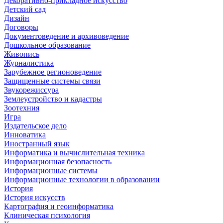
Декоративно-прикладное искусство
Детский сад
Дизайн
Договоры
Документоведение и архивоведение
Дошкольное образование
Живопись
Журналистика
Зарубежное регионоведение
Защищенные системы связи
Звукорежиссура
Землеустройство и кадастры
Зоотехния
Игра
Издательское дело
Инноватика
Иностранный язык
Информатика и вычислительная техника
Информационная безопасность
Информационные системы
Информационные технологии в образовании
История
История искусств
Картография и геоинформатика
Клиническая психология