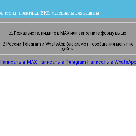
ч, тесты, практика, ВКР
или напишите нам прямо сейчас
⚠️ Пожалуйста, пишите в MAX или заполните форму выше.
В России Telegram и WhatsApp блокируют - сообщения могут не
дойти.
Написать в MAX
Написать в Telegram
Написать в WhatsAp