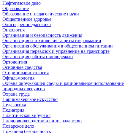
Нефтегазовое дело
Образование
Образование и педагогические науки
Общественное здоровье
Олигофренопедагогика
Онкология
Организация и безопасность движения
Организация и технология защиты информации
Организация обслуживания в общественном питании
Организация перевозок и управление на транспорте
Организация работы с молодежью
Ортодонтия
Основные средства
Оториноларингология
Офтальмология
Охрана окружающей среды и рациональное использование
природных ресурсов
Охрана труда
Парикмахерское искусство
Педагогика
Педиатрия
Пластическая хирургия
Плодоовощеводство и виноградарство
Поварское дело
Пожарная безопасность