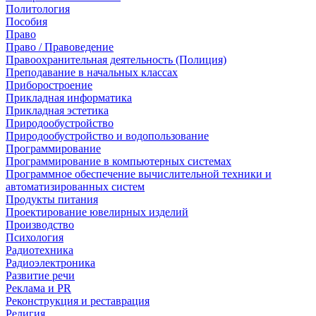
Политология
Пособия
Право
Право / Правоведение
Правоохранительная деятельность (Полиция)
Преподавание в начальных классах
Приборостроение
Прикладная информатика
Прикладная эстетика
Природообустройство
Природообустройство и водопользование
Программирование
Программирование в компьютерных системах
Программное обеспечение вычислительной техники и
автоматизированных систем
Продукты питания
Проектирование ювелирных изделий
Производство
Психология
Радиотехника
Радиоэлектроника
Развитие речи
Реклама и PR
Реконструкция и реставрация
Религия