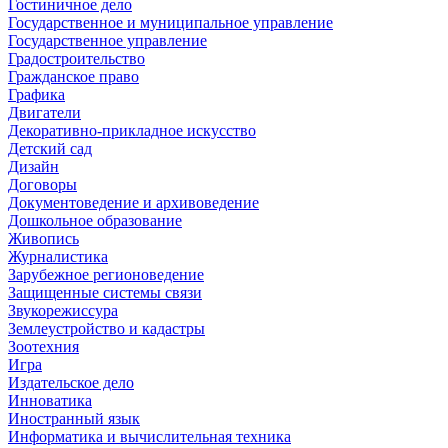
Гостиничное дело
Государственное и муниципальное управление
Государственное управление
Градостроительство
Гражданское право
Графика
Двигатели
Декоративно-прикладное искусство
Детский сад
Дизайн
Договоры
Документоведение и архивоведение
Дошкольное образование
Живопись
Журналистика
Зарубежное регионоведение
Защищенные системы связи
Звукорежиссура
Землеустройство и кадастры
Зоотехния
Игра
Издательское дело
Инноватика
Иностранный язык
Информатика и вычислительная техника