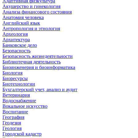
Адаптивная физкультура
Акушерство и гинекология
Анализа финансового состояния
Анатомия человека
Английский язык
Антропология и этнология
Археология
Архитектура
Банковское дело
Безопасность
Безопасность жизнедеятельности
Библиотечная деятельность
Биоинженерия и биоинформатика
Биология
Биоресурсы
Биотехнологии
Бухгалтерский учет, анализ и аудит
Ветеринария
Водоснабжение
Вокальное искусство
Воспитание
География
Геодезия
Геология
Городской кадастр