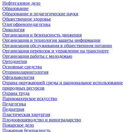
Нефтегазовое дело
Образование
Образование и педагогические науки
Общественное здоровье
Олигофренопедагогика
Онкология
Организация и безопасность движения
Организация и технология защиты информации
Организация обслуживания в общественном питании
Организация перевозок и управление на транспорте
Организация работы с молодежью
Ортодонтия
Основные средства
Оториноларингология
Офтальмология
Охрана окружающей среды и рациональное использование
природных ресурсов
Охрана труда
Парикмахерское искусство
Педагогика
Педиатрия
Пластическая хирургия
Плодоовощеводство и виноградарство
Поварское дело
Пожарная безопасность