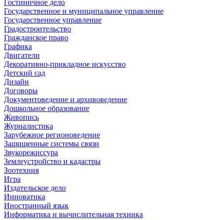
Гостиничное дело
Государственное и муниципальное управление
Государственное управление
Градостроительство
Гражданское право
Графика
Двигатели
Декоративно-прикладное искусство
Детский сад
Дизайн
Договоры
Документоведение и архивоведение
Дошкольное образование
Живопись
Журналистика
Зарубежное регионоведение
Защищенные системы связи
Звукорежиссура
Землеустройство и кадастры
Зоотехния
Игра
Издательское дело
Инноватика
Иностранный язык
Информатика и вычислительная техника