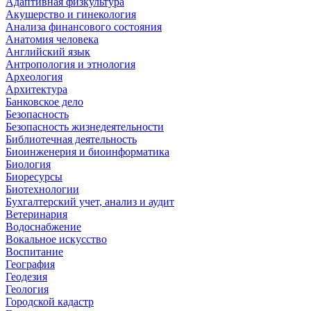
Адаптивная физкультура
Акушерство и гинекология
Анализа финансового состояния
Анатомия человека
Английский язык
Антропология и этнология
Археология
Архитектура
Банковское дело
Безопасность
Безопасность жизнедеятельности
Библиотечная деятельность
Биоинженерия и биоинформатика
Биология
Биоресурсы
Биотехнологии
Бухгалтерский учет, анализ и аудит
Ветеринария
Водоснабжение
Вокальное искусство
Воспитание
География
Геодезия
Геология
Городской кадастр