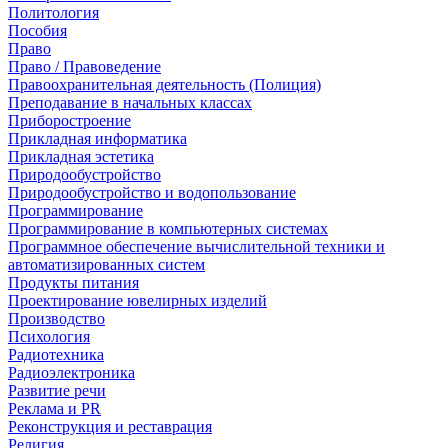
Политология
Пособия
Право
Право / Правоведение
Правоохранительная деятельность (Полиция)
Преподавание в начальных классах
Приборостроение
Прикладная информатика
Прикладная эстетика
Природообустройство
Природообустройство и водопользование
Программирование
Программирование в компьютерных системах
Программное обеспечение вычислительной техники и
автоматизированных систем
Продукты питания
Проектирование ювелирных изделий
Производство
Психология
Радиотехника
Радиоэлектроника
Развитие речи
Реклама и PR
Реконструкция и реставрация
Религия