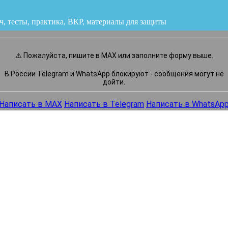
ч, тесты, практика, ВКР
или напишите нам прямо сейчас
⚠️ Пожалуйста, пишите в MAX или заполните форму выше.
В России Telegram и WhatsApp блокируют - сообщения могут не
дойти.
Написать в MAX
Написать в Telegram
Написать в WhatsAp