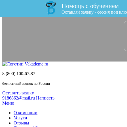
Помощь с обучением
x
Оставляй заявку - сессия под клю
8 (800) 100-67-87
бесплатный звонок по России
Оставить заявку
9186862@mail.ru
Написать
Меню
О компании
Услуги
Отзывы