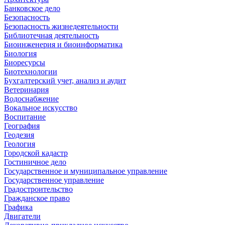
Банковское дело
Безопасность
Безопасность жизнедеятельности
Библиотечная деятельность
Биоинженерия и биоинформатика
Биология
Биоресурсы
Биотехнологии
Бухгалтерский учет, анализ и аудит
Ветеринария
Водоснабжение
Вокальное искусство
Воспитание
География
Геодезия
Геология
Городской кадастр
Гостиничное дело
Государственное и муниципальное управление
Государственное управление
Градостроительство
Гражданское право
Графика
Двигатели