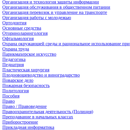
Организация и технология защиты информации
Организация обслуживания в общественном питании
Организация перевозок и управление на транспорте
Организация работы с молодежью
Ортодонтия
Основные средства
Оториноларингология
Офтальмология
Охрана окружающей среды и рациональное использование при
Охрана труда
Парикмахерское искусство
Педагогика
Педиатрия
Пластическая хирургия
Плодоовощеводство и виноградарство
Поварское дело
Пожарная безопасность
Политология
Пособия
Право
Право / Правоведение
Правоохранительная деятельность (Полиция)
Преподавание в начальных классах
Приборостроение
Прикладная информатика