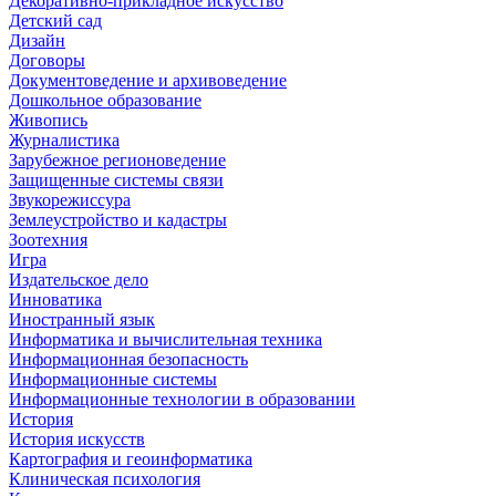
Декоративно-прикладное искусство
Детский сад
Дизайн
Договоры
Документоведение и архивоведение
Дошкольное образование
Живопись
Журналистика
Зарубежное регионоведение
Защищенные системы связи
Звукорежиссура
Землеустройство и кадастры
Зоотехния
Игра
Издательское дело
Инноватика
Иностранный язык
Информатика и вычислительная техника
Информационная безопасность
Информационные системы
Информационные технологии в образовании
История
История искусств
Картография и геоинформатика
Клиническая психология