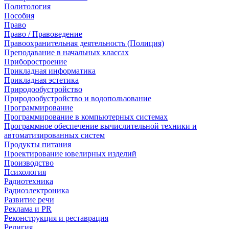
Политология
Пособия
Право
Право / Правоведение
Правоохранительная деятельность (Полиция)
Преподавание в начальных классах
Приборостроение
Прикладная информатика
Прикладная эстетика
Природообустройство
Природообустройство и водопользование
Программирование
Программирование в компьютерных системах
Программное обеспечение вычислительной техники и
автоматизированных систем
Продукты питания
Проектирование ювелирных изделий
Производство
Психология
Радиотехника
Радиоэлектроника
Развитие речи
Реклама и PR
Реконструкция и реставрация
Религия