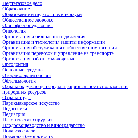
Нефтегазовое дело
Образование
Образование и педагогические науки
Общественное здоровье
Олигофренопедагогика
Онкология
Организация и безопасность движения
Организация и технология защиты информации
Организация обслуживания в общественном питании
Организация перевозок и управление на транспорте
Организация работы с молодежью
Ортодонтия
Основные средства
Оториноларингология
Офтальмология
Охрана окружающей среды и рациональное использование
природных ресурсов
Охрана труда
Парикмахерское искусство
Педагогика
Педиатрия
Пластическая хирургия
Плодоовощеводство и виноградарство
Поварское дело
Пожарная безопасность