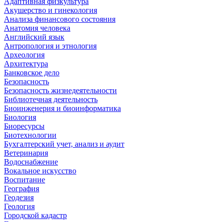
Адаптивная физкультура
Акушерство и гинекология
Анализа финансового состояния
Анатомия человека
Английский язык
Антропология и этнология
Археология
Архитектура
Банковское дело
Безопасность
Безопасность жизнедеятельности
Библиотечная деятельность
Биоинженерия и биоинформатика
Биология
Биоресурсы
Биотехнологии
Бухгалтерский учет, анализ и аудит
Ветеринария
Водоснабжение
Вокальное искусство
Воспитание
География
Геодезия
Геология
Городской кадастр