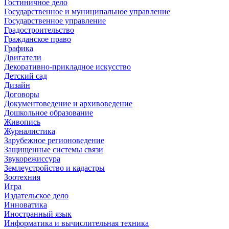
Гостиничное дело
Государственное и муниципальное управление
Государственное управление
Градостроительство
Гражданское право
Графика
Двигатели
Декоративно-прикладное искусство
Детский сад
Дизайн
Договоры
Документоведение и архивоведение
Дошкольное образование
Живопись
Журналистика
Зарубежное регионоведение
Защищенные системы связи
Звукорежиссура
Землеустройство и кадастры
Зоотехния
Игра
Издательское дело
Инноватика
Иностранный язык
Информатика и вычислительная техника