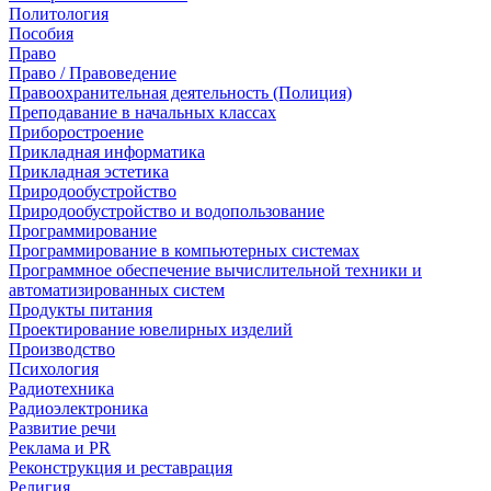
Политология
Пособия
Право
Право / Правоведение
Правоохранительная деятельность (Полиция)
Преподавание в начальных классах
Приборостроение
Прикладная информатика
Прикладная эстетика
Природообустройство
Природообустройство и водопользование
Программирование
Программирование в компьютерных системах
Программное обеспечение вычислительной техники и
автоматизированных систем
Продукты питания
Проектирование ювелирных изделий
Производство
Психология
Радиотехника
Радиоэлектроника
Развитие речи
Реклама и PR
Реконструкция и реставрация
Религия