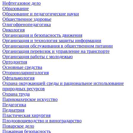
Нефтегазовое дело
Образование
Образование и педагогические науки
Общественное здоровье
Олигофренопедагогика
Онкология
Организация и безопасность движения
Организация и технология защиты информации
Организация обслуживания в общественном питании
Организация перевозок и управление на транспорте
Организация работы с молодежью
Ортодонтия
Основные средства
Оториноларингология
Офтальмология
Охрана окружающей среды и рациональное использование
природных ресурсов
Охрана труда
Парикмахерское искусство
Педагогика
Педиатрия
Пластическая хирургия
Плодоовощеводство и виноградарство
Поварское дело
Пожарная безопасность