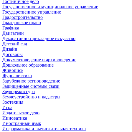
Гостиничное дело
Государственное и муниципальное управление
Государственное управление
Градостроительство
Гражданское право
Графика
Двигатели
Декоративно-прикладное искусство
Детский сад
Дизайн
Договоры
Документоведение и архивоведение
Дошкольное образование
Живопись
Журналистика
Зарубежное регионоведение
Защищенные системы связи
Звукорежиссура
Землеустройство и кадастры
Зоотехния
Игра
Издательское дело
Инноватика
Иностранный язык
Информатика и вычислительная техника