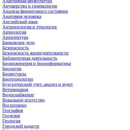
Адаптивная физкультура
Акушерство и гинекология
Анализа финансового состояния
Анатомия человека
Английский язык
Антропология и этнология
Археология
Архитектура
Банковское дело
Безопасность
Безопасность жизнедеятельности
Библиотечная деятельность
Биоинженерия и биоинформатика
Биология
Биоресурсы
Биотехнологии
Бухгалтерский учет, анализ и аудит
Ветеринария
Водоснабжение
Вокальное искусство
Воспитание
География
Геодезия
Геология
Городской кадастр