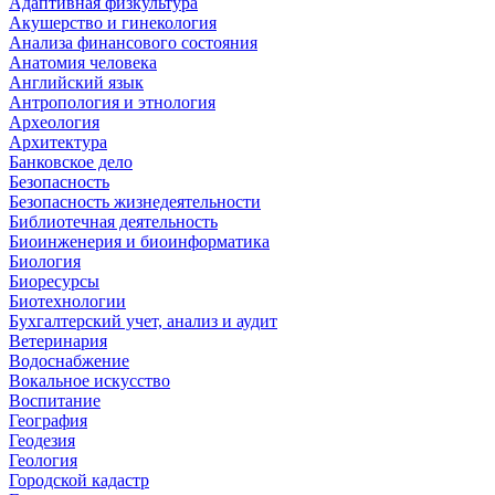
Адаптивная физкультура
Акушерство и гинекология
Анализа финансового состояния
Анатомия человека
Английский язык
Антропология и этнология
Археология
Архитектура
Банковское дело
Безопасность
Безопасность жизнедеятельности
Библиотечная деятельность
Биоинженерия и биоинформатика
Биология
Биоресурсы
Биотехнологии
Бухгалтерский учет, анализ и аудит
Ветеринария
Водоснабжение
Вокальное искусство
Воспитание
География
Геодезия
Геология
Городской кадастр