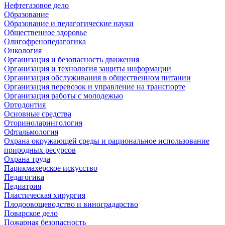
Нефтегазовое дело
Образование
Образование и педагогические науки
Общественное здоровье
Олигофренопедагогика
Онкология
Организация и безопасность движения
Организация и технология защиты информации
Организация обслуживания в общественном питании
Организация перевозок и управление на транспорте
Организация работы с молодежью
Ортодонтия
Основные средства
Оториноларингология
Офтальмология
Охрана окружающей среды и рациональное использование
природных ресурсов
Охрана труда
Парикмахерское искусство
Педагогика
Педиатрия
Пластическая хирургия
Плодоовощеводство и виноградарство
Поварское дело
Пожарная безопасность