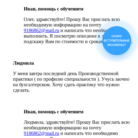
Иван, помощь с обучением
Олег, здравствуйте! Прошу Вас прислать всю
необходимую информацию на почту
9186862@mail.ru
и написать что необходимо
выполнить. Я посмотрю описание к заданиям и
СКОРО
подскажу Вам по стоимости и срокам выполнения.
ВСТУПИТЕЛЬНЫЕ
ЭКЗАМЕНЫ?
Людмила
У меня завтра последний день Производственной
практики ( по профилю специальности ). Учусь заочно
на бухгалтерском. Хочу сдать практику что нужно
сделать.
Иван, помощь с обучением
Людмила, здравствуйте! Прошу Вас прислать всю
необходимую информацию на почту
9186862@mail.ru
и написать что необходимо