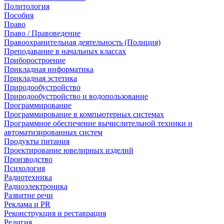
Политология
Пособия
Право
Право / Правоведение
Правоохранительная деятельность (Полиция)
Преподавание в начальных классах
Приборостроение
Прикладная информатика
Прикладная эстетика
Природообустройство
Природообустройство и водопользование
Программирование
Программирование в компьютерных системах
Программное обеспечение вычислительной техники и
автоматизированных систем
Продукты питания
Проектирование ювелирных изделий
Производство
Психология
Радиотехника
Радиоэлектроника
Развитие речи
Реклама и PR
Реконструкция и реставрация
Религия