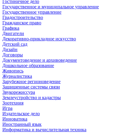
Гостиничное дело
Государственное и муниципальное управление
Государственное управление
Градостроительство
Гражданское право
Графика
Двигатели
Декоративно-прикладное искусство
Детский сад
Дизайн
Договоры
Документоведение и архивоведение
Дошкольное образование
Живопись
Журналистика
Зарубежное регионоведение
Защищенные системы связи
Звукорежиссура
Землеустройство и кадастры
Зоотехния
Игра
Издательское дело
Инноватика
Иностранный язык
Информатика и вычислительная техника