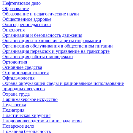
Нефтегазовое дело
Образование
Образование и педагогические науки
Общественное здоровье
Олигофренопедагогика
Онкология
Организация и безопасность движения
Организация и технология защиты информации
Организация обслуживания в общественном питании
Организация перевозок и управление на транспорте
Организация работы с молодежью
Ортодонтия
Основные средства
Оториноларингология
Офтальмология
Охрана окружающей среды и рациональное использование
природных ресурсов
Охрана труда
Парикмахерское искусство
Педагогика
Педиатрия
Пластическая хирургия
Плодоовощеводство и виноградарство
Поварское дело
Пожарная безопасность