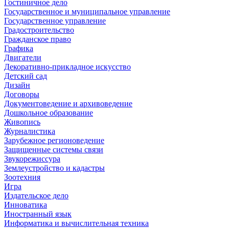
Гостиничное дело
Государственное и муниципальное управление
Государственное управление
Градостроительство
Гражданское право
Графика
Двигатели
Декоративно-прикладное искусство
Детский сад
Дизайн
Договоры
Документоведение и архивоведение
Дошкольное образование
Живопись
Журналистика
Зарубежное регионоведение
Защищенные системы связи
Звукорежиссура
Землеустройство и кадастры
Зоотехния
Игра
Издательское дело
Инноватика
Иностранный язык
Информатика и вычислительная техника