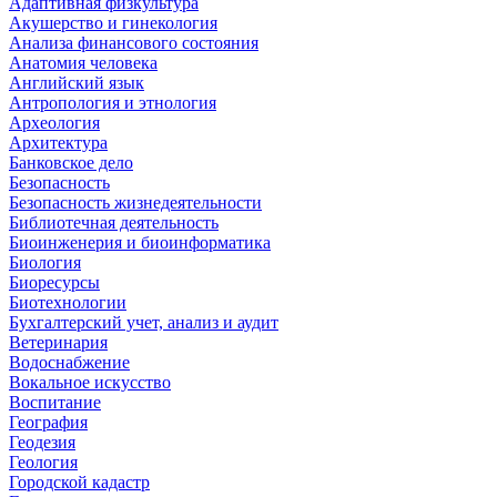
Адаптивная физкультура
Акушерство и гинекология
Анализа финансового состояния
Анатомия человека
Английский язык
Антропология и этнология
Археология
Архитектура
Банковское дело
Безопасность
Безопасность жизнедеятельности
Библиотечная деятельность
Биоинженерия и биоинформатика
Биология
Биоресурсы
Биотехнологии
Бухгалтерский учет, анализ и аудит
Ветеринария
Водоснабжение
Вокальное искусство
Воспитание
География
Геодезия
Геология
Городской кадастр