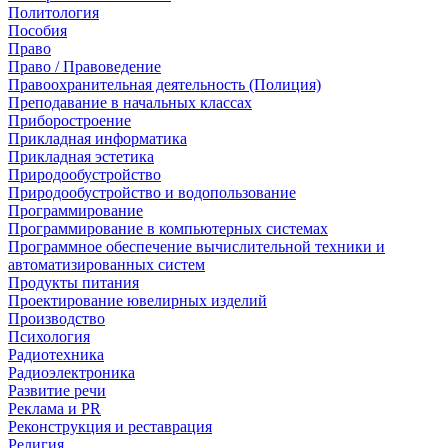
Политология
Пособия
Право
Право / Правоведение
Правоохранительная деятельность (Полиция)
Преподавание в начальных классах
Приборостроение
Прикладная информатика
Прикладная эстетика
Природообустройство
Природообустройство и водопользование
Программирование
Программирование в компьютерных системах
Программное обеспечение вычислительной техники и
автоматизированных систем
Продукты питания
Проектирование ювелирных изделий
Производство
Психология
Радиотехника
Радиоэлектроника
Развитие речи
Реклама и PR
Реконструкция и реставрация
Религия