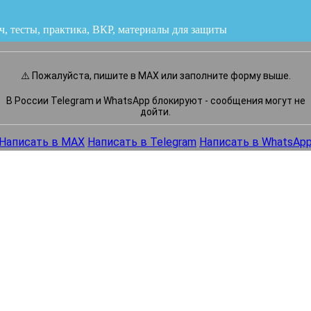
ч, тесты, практика, ВКР
или напишите нам прямо сейчас
⚠️ Пожалуйста, пишите в MAX или заполните форму выше.
В России Telegram и WhatsApp блокируют - сообщения могут не
дойти.
Написать в MAX
Написать в Telegram
Написать в WhatsAp