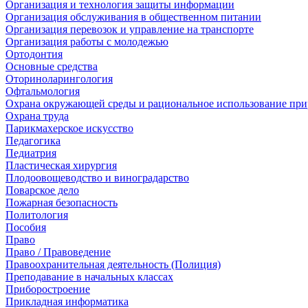
Организация и технология защиты информации
Организация обслуживания в общественном питании
Организация перевозок и управление на транспорте
Организация работы с молодежью
Ортодонтия
Основные средства
Оториноларингология
Офтальмология
Охрана окружающей среды и рациональное использование при
Охрана труда
Парикмахерское искусство
Педагогика
Педиатрия
Пластическая хирургия
Плодоовощеводство и виноградарство
Поварское дело
Пожарная безопасность
Политология
Пособия
Право
Право / Правоведение
Правоохранительная деятельность (Полиция)
Преподавание в начальных классах
Приборостроение
Прикладная информатика