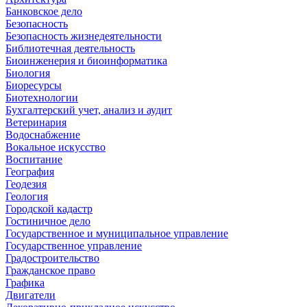
Банковское дело
Безопасность
Безопасность жизнедеятельности
Библиотечная деятельность
Биоинженерия и биоинформатика
Биология
Биоресурсы
Биотехнологии
Бухгалтерский учет, анализ и аудит
Ветеринария
Водоснабжение
Вокальное искусство
Воспитание
География
Геодезия
Геология
Городской кадастр
Гостиничное дело
Государственное и муниципальное управление
Государственное управление
Градостроительство
Гражданское право
Графика
Двигатели