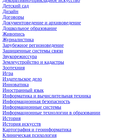
Декоративно-прикладное искусство
Детский сад
Дизайн
Договоры
Документоведение и архивоведение
Дошкольное образование
Живопись
Журналистика
Зарубежное регионоведение
Защищенные системы связи
Звукорежиссура
Землеустройство и кадастры
Зоотехния
Игра
Издательское дело
Инноватика
Иностранный язык
Информатика и вычислительная техника
Информационная безопасность
Информационные системы
Информационные технологии в образовании
История
История искусств
Картография и геоинформатика
Клиническая психология