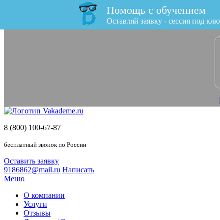
Помощь с обучением
x
Оставляй заявку - сессия под клю
8 (800) 100-67-87
бесплатный звонок по России
Оставить заявку
9186862@mail.ru
Написать
Меню
О компании
Услуги
Отзывы