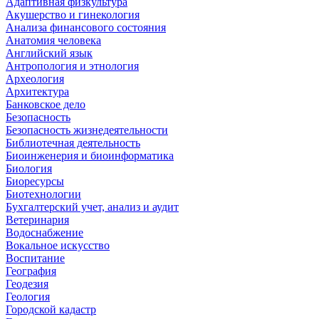
Адаптивная физкультура
Акушерство и гинекология
Анализа финансового состояния
Анатомия человека
Английский язык
Антропология и этнология
Археология
Архитектура
Банковское дело
Безопасность
Безопасность жизнедеятельности
Библиотечная деятельность
Биоинженерия и биоинформатика
Биология
Биоресурсы
Биотехнологии
Бухгалтерский учет, анализ и аудит
Ветеринария
Водоснабжение
Вокальное искусство
Воспитание
География
Геодезия
Геология
Городской кадастр