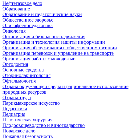
Нефтегазовое дело
Образование
Образование и педагогические науки
Общественное здоровье
Олигофренопедагогика
Онкология
Организация и безопасность движения
Организация и технология защиты информации
Организация обслуживания в общественном питании
Организация перевозок и управление на транспорте
Организация работы с молодежью
Ортодонтия
Основные средства
Оториноларингология
Офтальмология
Охрана окружающей среды и рациональное использование
природных ресурсов
Охрана труда
Парикмахерское искусство
Педагогика
Педиатрия
Пластическая хирургия
Плодоовощеводство и виноградарство
Поварское дело
Пожарная безопасность