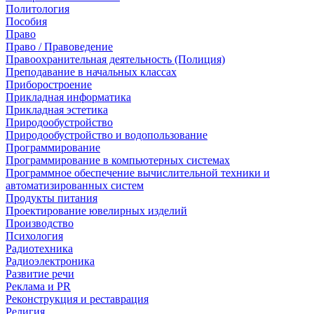
Политология
Пособия
Право
Право / Правоведение
Правоохранительная деятельность (Полиция)
Преподавание в начальных классах
Приборостроение
Прикладная информатика
Прикладная эстетика
Природообустройство
Природообустройство и водопользование
Программирование
Программирование в компьютерных системах
Программное обеспечение вычислительной техники и
автоматизированных систем
Продукты питания
Проектирование ювелирных изделий
Производство
Психология
Радиотехника
Радиоэлектроника
Развитие речи
Реклама и PR
Реконструкция и реставрация
Религия