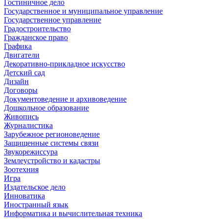
Гостиничное дело
Государственное и муниципальное управление
Государственное управление
Градостроительство
Гражданское право
Графика
Двигатели
Декоративно-прикладное искусство
Детский сад
Дизайн
Договоры
Документоведение и архивоведение
Дошкольное образование
Живопись
Журналистика
Зарубежное регионоведение
Защищенные системы связи
Звукорежиссура
Землеустройство и кадастры
Зоотехния
Игра
Издательское дело
Инноватика
Иностранный язык
Информатика и вычислительная техника