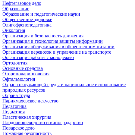
Нефтегазовое дело
Образование
Образование и педагогические науки
Общественное здоровье
Олигофренопедагогика
Онкология
Организация и безопасность движения
Организация и технология защиты информации
Организация обслуживания в общественном питании
Организация перевозок и управление на транспорте
Организация работы с молодежью
Ортодонтия
Основные средства
Оториноларингология
Офтальмология
Охрана окружающей среды и рациональное использование
природных ресурсов
Охрана труда
Парикмахерское искусство
Педагогика
Педиатрия
Пластическая хирургия
Плодоовощеводство и виноградарство
Поварское дело
Пожарная безопасность