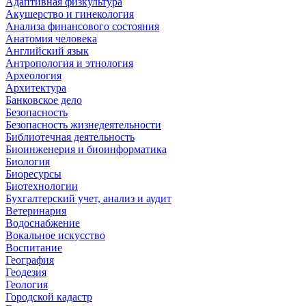
Адаптивная физкультура
Акушерство и гинекология
Анализа финансового состояния
Анатомия человека
Английский язык
Антропология и этнология
Археология
Архитектура
Банковское дело
Безопасность
Безопасность жизнедеятельности
Библиотечная деятельность
Биоинженерия и биоинформатика
Биология
Биоресурсы
Биотехнологии
Бухгалтерский учет, анализ и аудит
Ветеринария
Водоснабжение
Вокальное искусство
Воспитание
География
Геодезия
Геология
Городской кадастр