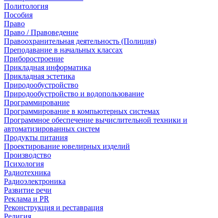
Политология
Пособия
Право
Право / Правоведение
Правоохранительная деятельность (Полиция)
Преподавание в начальных классах
Приборостроение
Прикладная информатика
Прикладная эстетика
Природообустройство
Природообустройство и водопользование
Программирование
Программирование в компьютерных системах
Программное обеспечение вычислительной техники и
автоматизированных систем
Продукты питания
Проектирование ювелирных изделий
Производство
Психология
Радиотехника
Радиоэлектроника
Развитие речи
Реклама и PR
Реконструкция и реставрация
Религия