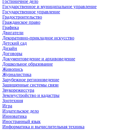
Гостиничное дело
Государственное и муниципальное управление
Государственное управление
Градостроительство
Гражданское право
Графика
Двигатели
Декоративно-прикладное искусство
Детский сад
Дизайн
Договоры
Документоведение и архивоведение
Дошкольное образование
Живопись
Журналистика
Зарубежное регионоведение
Защищенные системы связи
Звукорежиссура
Землеустройство и кадастры
Зоотехния
Игра
Издательское дело
Инноватика
Иностранный язык
Информатика и вычислительная техника