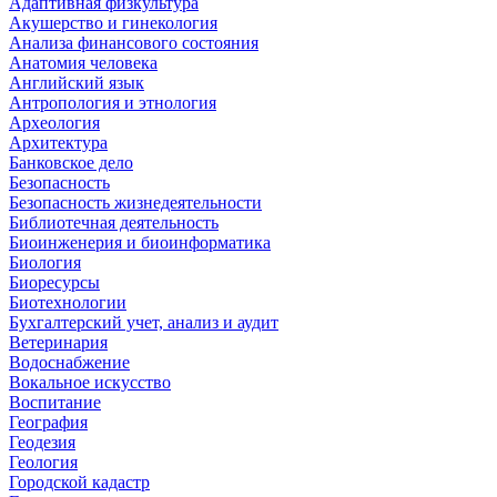
Адаптивная физкультура
Акушерство и гинекология
Анализа финансового состояния
Анатомия человека
Английский язык
Антропология и этнология
Археология
Архитектура
Банковское дело
Безопасность
Безопасность жизнедеятельности
Библиотечная деятельность
Биоинженерия и биоинформатика
Биология
Биоресурсы
Биотехнологии
Бухгалтерский учет, анализ и аудит
Ветеринария
Водоснабжение
Вокальное искусство
Воспитание
География
Геодезия
Геология
Городской кадастр