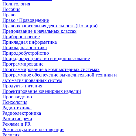
Политология
Пособия
Право
Право / Правоведение
Правоохранительная деятельность (Полиция)
Преподавание в начальных классах
Приборостроение
Прикладная информатика
Прикладная эстетика
Природообустройство
Природообустройство и водопользование
Программирование
Программирование в компьютерных системах
Программное обеспечение вычислительной техники и
автоматизированных систем
Продукты питания
Проектирование ювелирных изделий
Производство
Психология
Радиотехника
Радиоэлектроника
Развитие речи
Реклама и PR
Реконструкция и реставрация
Религия