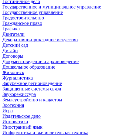
Гостиничное дело
Государственное и муниципальное управление
Государственное управление
Градостроительство
Гражданское право
Графика
Двигатели
Декоративно-прикладное искусство
Детский сад
Дизайн
Договоры
Документоведение и архивоведение
Дошкольное образование
Живопись
Журналистика
Зарубежное регионоведение
Защищенные системы связи
Звукорежиссура
Землеустройство и кадастры
Зоотехния
Игра
Издательское дело
Инноватика
Иностранный язык
Информатика и вычислительная техника