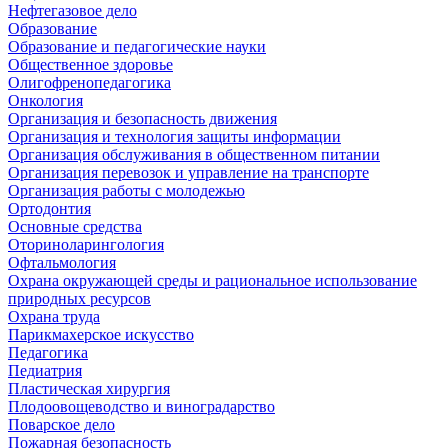
Нефтегазовое дело
Образование
Образование и педагогические науки
Общественное здоровье
Олигофренопедагогика
Онкология
Организация и безопасность движения
Организация и технология защиты информации
Организация обслуживания в общественном питании
Организация перевозок и управление на транспорте
Организация работы с молодежью
Ортодонтия
Основные средства
Оториноларингология
Офтальмология
Охрана окружающей среды и рациональное использование
природных ресурсов
Охрана труда
Парикмахерское искусство
Педагогика
Педиатрия
Пластическая хирургия
Плодоовощеводство и виноградарство
Поварское дело
Пожарная безопасность