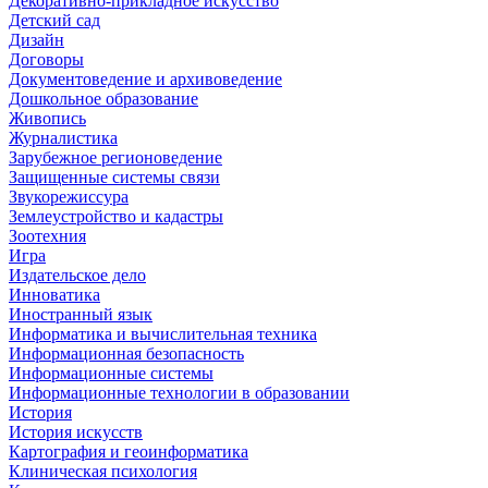
Декоративно-прикладное искусство
Детский сад
Дизайн
Договоры
Документоведение и архивоведение
Дошкольное образование
Живопись
Журналистика
Зарубежное регионоведение
Защищенные системы связи
Звукорежиссура
Землеустройство и кадастры
Зоотехния
Игра
Издательское дело
Инноватика
Иностранный язык
Информатика и вычислительная техника
Информационная безопасность
Информационные системы
Информационные технологии в образовании
История
История искусств
Картография и геоинформатика
Клиническая психология