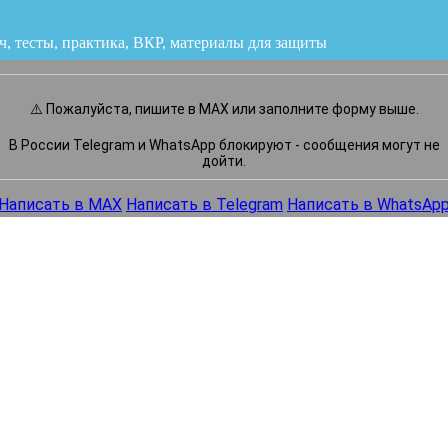
ч, тесты, практика, ВКР
или напишите нам прямо сейчас
⚠️ Пожалуйста, пишите в MAX или заполните форму выше.
В России Telegram и WhatsApp блокируют - сообщения могут не
дойти.
Написать в MAX
Написать в Telegram
Написать в WhatsAp