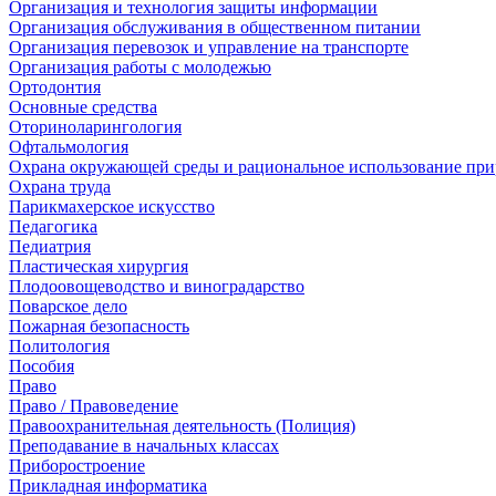
Организация и технология защиты информации
Организация обслуживания в общественном питании
Организация перевозок и управление на транспорте
Организация работы с молодежью
Ортодонтия
Основные средства
Оториноларингология
Офтальмология
Охрана окружающей среды и рациональное использование при
Охрана труда
Парикмахерское искусство
Педагогика
Педиатрия
Пластическая хирургия
Плодоовощеводство и виноградарство
Поварское дело
Пожарная безопасность
Политология
Пособия
Право
Право / Правоведение
Правоохранительная деятельность (Полиция)
Преподавание в начальных классах
Приборостроение
Прикладная информатика