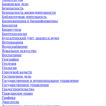
Банковское дело
Безопасность
Безопасность жизнедеятельности
Библиотечная деятельность
Биоинженерия и биоинформатика
Биология
Биоресурсы
Биотехнологии
Бухгалтерский учет, анализ и аудит
Ветеринария
Водоснабжение
Вокальное искусство
Воспитание
География
Геодезия
Геология
Городской кадастр
Гостиничное дело
Государственное и муниципальное управление
Государственное управление
Градостроительство
Гражданское право
Графика
Двигатели