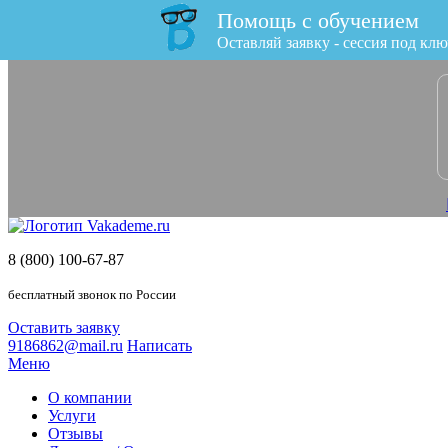
Помощь с обучением
x
Оставляй заявку - сессия под клю
8 (800) 100-67-87
бесплатный звонок по России
Оставить заявку
9186862@mail.ru
Написать
Меню
О компании
Услуги
Отзывы