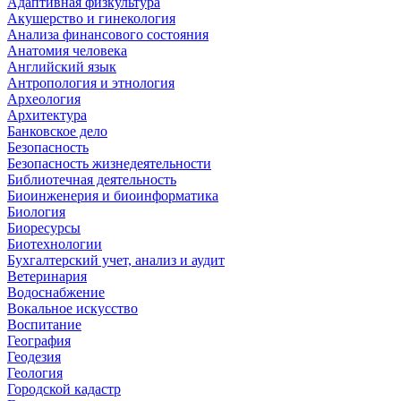
Адаптивная физкультура
Акушерство и гинекология
Анализа финансового состояния
Анатомия человека
Английский язык
Антропология и этнология
Археология
Архитектура
Банковское дело
Безопасность
Безопасность жизнедеятельности
Библиотечная деятельность
Биоинженерия и биоинформатика
Биология
Биоресурсы
Биотехнологии
Бухгалтерский учет, анализ и аудит
Ветеринария
Водоснабжение
Вокальное искусство
Воспитание
География
Геодезия
Геология
Городской кадастр