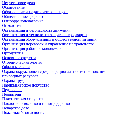
Нефтегазовое дело
Образование
Образование и педагогические науки
Общественное здоровье
Олигофренопедагогика
Онкология
Организация и безопасность движения
Организация и технология защиты информации
Организация обслуживания в общественном питании
Организация перевозок и управление на транспорте
Организация работы с молодежью
Ортодонтия
Основные средства
Оториноларингология
Офтальмология
Охрана окружающей среды и рациональное использование
природных ресурсов
Охрана труда
Парикмахерское искусство
Педагогика
Педиатрия
Пластическая хирургия
Плодоовощеводство и виноградарство
Поварское дело
Пожарная безопасность