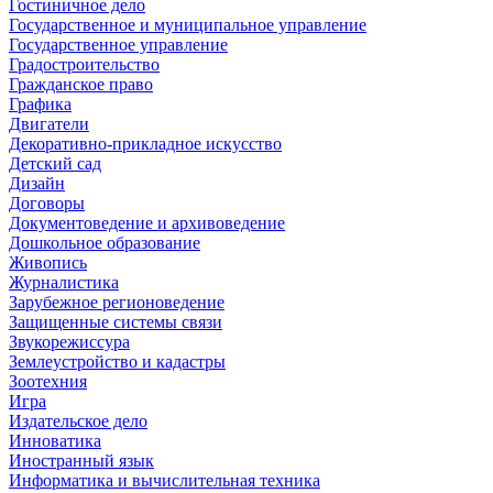
Гостиничное дело
Государственное и муниципальное управление
Государственное управление
Градостроительство
Гражданское право
Графика
Двигатели
Декоративно-прикладное искусство
Детский сад
Дизайн
Договоры
Документоведение и архивоведение
Дошкольное образование
Живопись
Журналистика
Зарубежное регионоведение
Защищенные системы связи
Звукорежиссура
Землеустройство и кадастры
Зоотехния
Игра
Издательское дело
Инноватика
Иностранный язык
Информатика и вычислительная техника