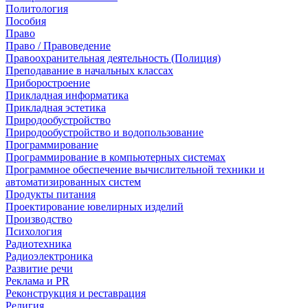
Политология
Пособия
Право
Право / Правоведение
Правоохранительная деятельность (Полиция)
Преподавание в начальных классах
Приборостроение
Прикладная информатика
Прикладная эстетика
Природообустройство
Природообустройство и водопользование
Программирование
Программирование в компьютерных системах
Программное обеспечение вычислительной техники и
автоматизированных систем
Продукты питания
Проектирование ювелирных изделий
Производство
Психология
Радиотехника
Радиоэлектроника
Развитие речи
Реклама и PR
Реконструкция и реставрация
Религия