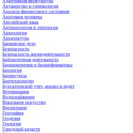
Адаптивная физкультура
Акушерство и гинекология
Анализа финансового состояния
Анатомия человека
Английский язык
Антропология и этнология
Археология
Архитектура
Банковское дело
Безопасность
Безопасность жизнедеятельности
Библиотечная деятельность
Биоинженерия и биоинформатика
Биология
Биоресурсы
Биотехнологии
Бухгалтерский учет, анализ и аудит
Ветеринария
Водоснабжение
Вокальное искусство
Воспитание
География
Геодезия
Геология
Городской кадастр