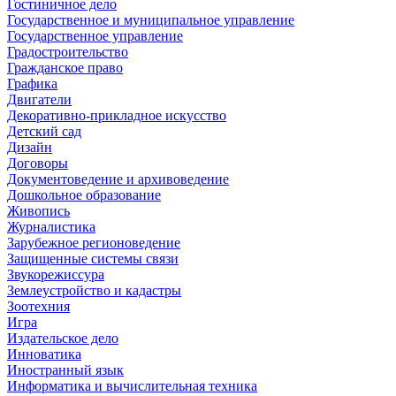
Гостиничное дело
Государственное и муниципальное управление
Государственное управление
Градостроительство
Гражданское право
Графика
Двигатели
Декоративно-прикладное искусство
Детский сад
Дизайн
Договоры
Документоведение и архивоведение
Дошкольное образование
Живопись
Журналистика
Зарубежное регионоведение
Защищенные системы связи
Звукорежиссура
Землеустройство и кадастры
Зоотехния
Игра
Издательское дело
Инноватика
Иностранный язык
Информатика и вычислительная техника