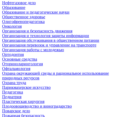
Нефтегазовое дело
Образование
Образование и педагогические науки
Общественное здоровье
Олигофренопедагогика
Онкология
Организация и безопасность движения
Организация и технология защиты информации
Организация обслуживания в общественном питании
Организация перевозок и управление на транспорте
Организация работы с молодежью
Ортодонтия
Основные средства
Оториноларингология
Офтальмология
Охрана окружающей среды и рациональное использование
природных ресурсов
Охрана труда
Парикмахерское искусство
Педагогика
Педиатрия
Пластическая хирургия
Плодоовощеводство и виноградарство
Поварское дело
Пожарная безопасность