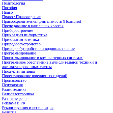
Политология
Пособия
Право
Право / Правоведение
Правоохранительная деятельность (Полиция)
Преподавание в начальных классах
Приборостроение
Прикладная информатика
Прикладная эстетика
Природообустройство
Природообустройство и водопользование
Программирование
Программирование в компьютерных системах
Программное обеспечение вычислительной техники и
автоматизированных систем
Продукты питания
Проектирование ювелирных изделий
Производство
Психология
Радиотехника
Радиоэлектроника
Развитие речи
Реклама и PR
Реконструкция и реставрация
Религия