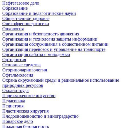
Нефтегазовое дело
Образование
Образование и педагогические науки
Общественное здоровье
Олигофренопедагогика
Онкология
Организация и безопасность движения
Организация и технология защиты информации
Организация обслуживания в общественном питании
Организация перевозок и управление на транспорте
Организация работы с молодежью
Ортодонтия
Основные средства
Оториноларингология
Офтальмология
Охрана окружающей среды и рациональное использование
природных ресурсов
Охрана труда
Парикмахерское искусство
Педагогика
Педиатрия
Пластическая хирургия
Плодоовощеводство и виноградарство
Поварское дело
Пожарная безопасность