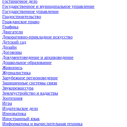
Гостиничное дело
Государственное и муниципальное управление
Государственное управление
Градостроительство
Гражданское право
Графика
Двигатели
Декоративно-прикладное искусство
Детский сад
Дизайн
Договоры
Документоведение и архивоведение
Дошкольное образование
Живопись
Журналистика
Зарубежное регионоведение
Защищенные системы связи
Звукорежиссура
Землеустройство и кадастры
Зоотехния
Игра
Издательское дело
Инноватика
Иностранный язык
Информатика и вычислительная техника