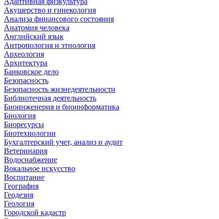
Адаптивная физкультура
Акушерство и гинекология
Анализа финансового состояния
Анатомия человека
Английский язык
Антропология и этнология
Археология
Архитектура
Банковское дело
Безопасность
Безопасность жизнедеятельности
Библиотечная деятельность
Биоинженерия и биоинформатика
Биология
Биоресурсы
Биотехнологии
Бухгалтерский учет, анализ и аудит
Ветеринария
Водоснабжение
Вокальное искусство
Воспитание
География
Геодезия
Геология
Городской кадастр