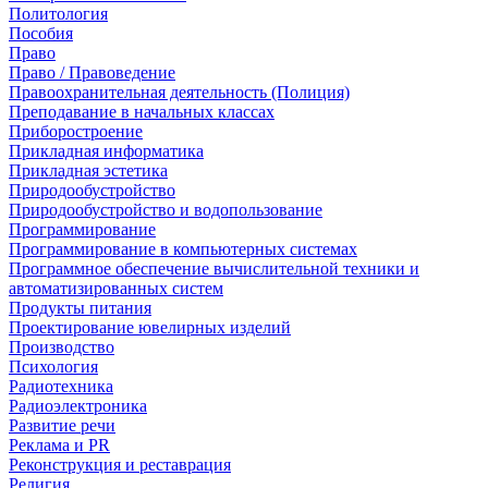
Политология
Пособия
Право
Право / Правоведение
Правоохранительная деятельность (Полиция)
Преподавание в начальных классах
Приборостроение
Прикладная информатика
Прикладная эстетика
Природообустройство
Природообустройство и водопользование
Программирование
Программирование в компьютерных системах
Программное обеспечение вычислительной техники и
автоматизированных систем
Продукты питания
Проектирование ювелирных изделий
Производство
Психология
Радиотехника
Радиоэлектроника
Развитие речи
Реклама и PR
Реконструкция и реставрация
Религия