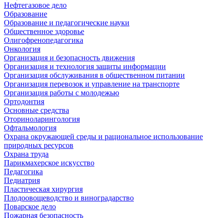
Нефтегазовое дело
Образование
Образование и педагогические науки
Общественное здоровье
Олигофренопедагогика
Онкология
Организация и безопасность движения
Организация и технология защиты информации
Организация обслуживания в общественном питании
Организация перевозок и управление на транспорте
Организация работы с молодежью
Ортодонтия
Основные средства
Оториноларингология
Офтальмология
Охрана окружающей среды и рациональное использование
природных ресурсов
Охрана труда
Парикмахерское искусство
Педагогика
Педиатрия
Пластическая хирургия
Плодоовощеводство и виноградарство
Поварское дело
Пожарная безопасность