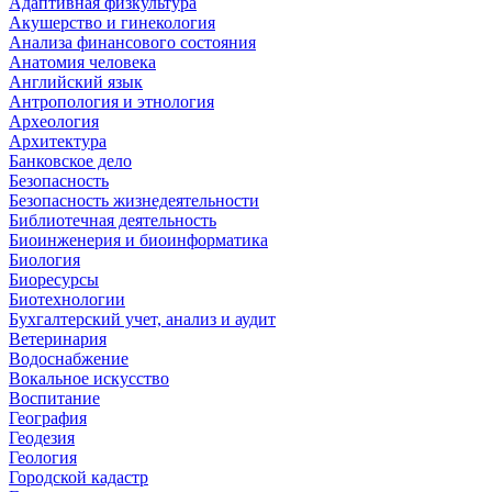
Адаптивная физкультура
Акушерство и гинекология
Анализа финансового состояния
Анатомия человека
Английский язык
Антропология и этнология
Археология
Архитектура
Банковское дело
Безопасность
Безопасность жизнедеятельности
Библиотечная деятельность
Биоинженерия и биоинформатика
Биология
Биоресурсы
Биотехнологии
Бухгалтерский учет, анализ и аудит
Ветеринария
Водоснабжение
Вокальное искусство
Воспитание
География
Геодезия
Геология
Городской кадастр