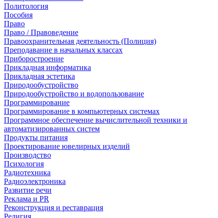
Политология
Пособия
Право
Право / Правоведение
Правоохранительная деятельность (Полиция)
Преподавание в начальных классах
Приборостроение
Прикладная информатика
Прикладная эстетика
Природообустройство
Природообустройство и водопользование
Программирование
Программирование в компьютерных системах
Программное обеспечение вычислительной техники и
автоматизированных систем
Продукты питания
Проектирование ювелирных изделий
Производство
Психология
Радиотехника
Радиоэлектроника
Развитие речи
Реклама и PR
Реконструкция и реставрация
Религия