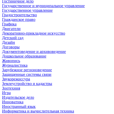
Гостиничное дело
Государственное и муниципальное управление
Государственное управление
Градостроительство
Гражданское право
Графика
Двигатели
Декоративно-прикладное искусство
Детский сад
Дизайн
Договоры
Документоведение и архивоведение
Дошкольное образование
Живопись
Журналистика
Зарубежное регионоведение
Защищенные системы связи
Звукорежиссура
Землеустройство и кадастры
Зоотехния
Игра
Издательское дело
Инноватика
Иностранный язык
Информатика и вычислительная техника