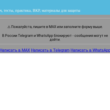
ч, тесты, практика, ВКР
или напишите нам прямо сейчас
⚠️ Пожалуйста, пишите в MAX или заполните форму выше.
В России Telegram и WhatsApp блокируют - сообщения могут не
дойти.
Написать в MAX
Написать в Telegram
Написать в WhatsAp