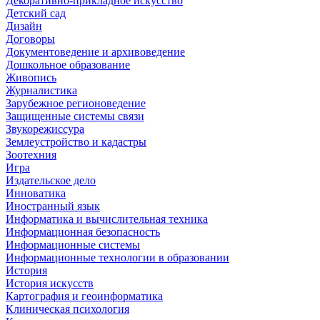
Декоративно-прикладное искусство
Детский сад
Дизайн
Договоры
Документоведение и архивоведение
Дошкольное образование
Живопись
Журналистика
Зарубежное регионоведение
Защищенные системы связи
Звукорежиссура
Землеустройство и кадастры
Зоотехния
Игра
Издательское дело
Инноватика
Иностранный язык
Информатика и вычислительная техника
Информационная безопасность
Информационные системы
Информационные технологии в образовании
История
История искусств
Картография и геоинформатика
Клиническая психология