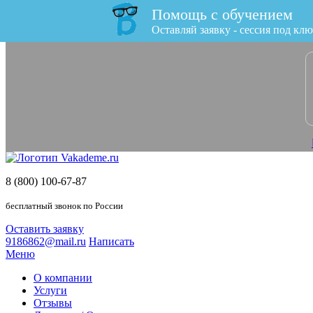
Помощь с обучением
x
Оставляй заявку - сессия под клю
8 (800) 100-67-87
бесплатный звонок по России
Оставить заявку
9186862@mail.ru
Написать
Меню
О компании
Услуги
Отзывы