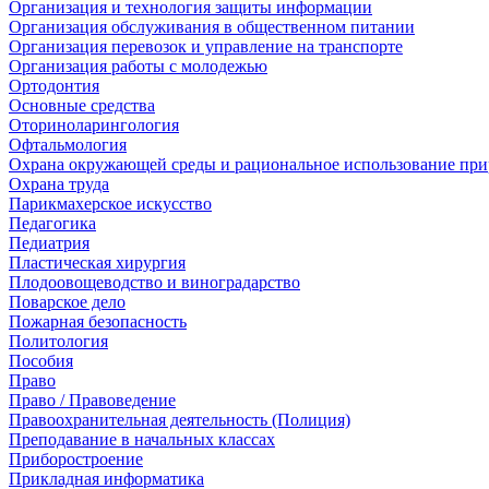
Организация и технология защиты информации
Организация обслуживания в общественном питании
Организация перевозок и управление на транспорте
Организация работы с молодежью
Ортодонтия
Основные средства
Оториноларингология
Офтальмология
Охрана окружающей среды и рациональное использование при
Охрана труда
Парикмахерское искусство
Педагогика
Педиатрия
Пластическая хирургия
Плодоовощеводство и виноградарство
Поварское дело
Пожарная безопасность
Политология
Пособия
Право
Право / Правоведение
Правоохранительная деятельность (Полиция)
Преподавание в начальных классах
Приборостроение
Прикладная информатика