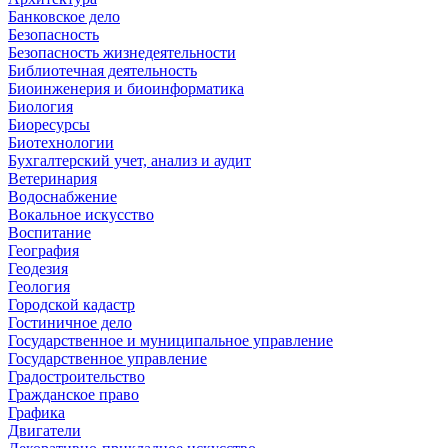
Банковское дело
Безопасность
Безопасность жизнедеятельности
Библиотечная деятельность
Биоинженерия и биоинформатика
Биология
Биоресурсы
Биотехнологии
Бухгалтерский учет, анализ и аудит
Ветеринария
Водоснабжение
Вокальное искусство
Воспитание
География
Геодезия
Геология
Городской кадастр
Гостиничное дело
Государственное и муниципальное управление
Государственное управление
Градостроительство
Гражданское право
Графика
Двигатели