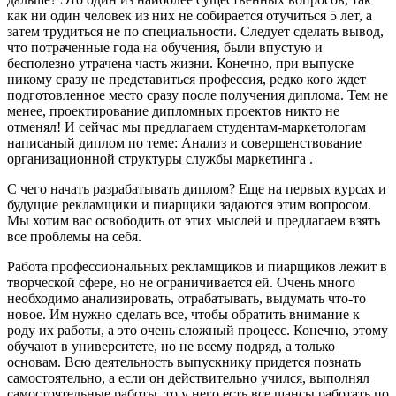
как ни один человек из них не собирается отучиться 5 лет, а
затем трудиться не по специальности. Следует сделать вывод,
что потраченные года на обучения, были впустую и
бесполезно утрачена часть жизни. Конечно, при выпуске
никому сразу не представиться профессия, редко кого ждет
подготовленное место сразу после получения диплома. Тем не
менее, проектирование дипломных проектов никто не
отменял! И сейчас мы предлагаем студентам-маркетологам
написаный диплом по теме: Анализ и совершенствование
организационной структуры службы маркетинга .
С чего начать разрабатывать диплом? Еще на первых курсах и
будущие рекламщики и пиарщики задаются этим вопросом.
Мы хотим вас освободить от этих мыслей и предлагаем взять
все проблемы на себя.
Работа профессиональных рекламщиков и пиарщиков лежит в
творческой сфере, но не ограничивается ей. Очень много
необходимо анализировать, отрабатывать, выдумать что-то
новое. Им нужно сделать все, чтобы обратить внимание к
роду их работы, а это очень сложный процесс. Конечно, этому
обучают в университете, но не всему подряд, а только
основам. Всю деятельность выпускнику придется познать
самостоятельно, а если он действительно учился, выполнял
самостоятельные работы, то у него есть все шансы работать по