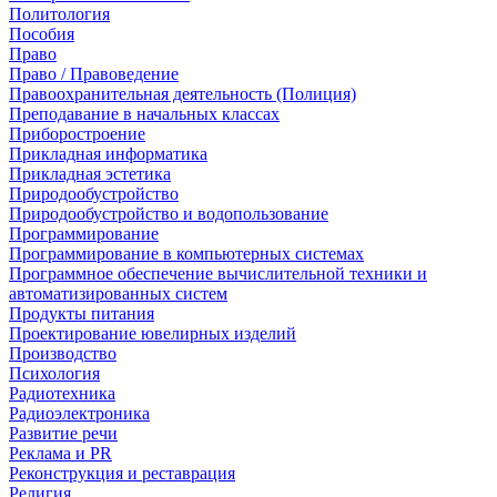
Политология
Пособия
Право
Право / Правоведение
Правоохранительная деятельность (Полиция)
Преподавание в начальных классах
Приборостроение
Прикладная информатика
Прикладная эстетика
Природообустройство
Природообустройство и водопользование
Программирование
Программирование в компьютерных системах
Программное обеспечение вычислительной техники и
автоматизированных систем
Продукты питания
Проектирование ювелирных изделий
Производство
Психология
Радиотехника
Радиоэлектроника
Развитие речи
Реклама и PR
Реконструкция и реставрация
Религия