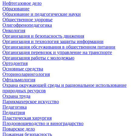
Нефтегазовое дело
Образование
Образование и педагогические науки
Общественное здоровье
Олигофренопедагогика
Онкология
Организация и безопасность движения
Организация и технология защиты информации
Организация обслуживания в общественном питании
Организация перевозок и управление на транспорте
Организация работы с молодежью
Ортодонтия
Основные средства
Оториноларингология
Офтальмология
Охрана окружающей среды и рациональное использование
природных ресурсов
Охрана труда
Парикмахерское искусство
Педагогика
Педиатрия
Пластическая хирургия
Плодоовощеводство и виноградарство
Поварское дело
Пожарная безопасность