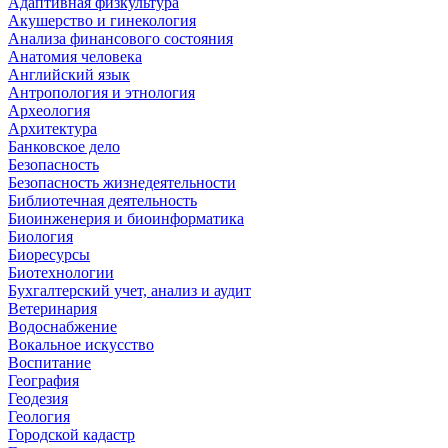
Адаптивная физкультура
Акушерство и гинекология
Анализа финансового состояния
Анатомия человека
Английский язык
Антропология и этнология
Археология
Архитектура
Банковское дело
Безопасность
Безопасность жизнедеятельности
Библиотечная деятельность
Биоинженерия и биоинформатика
Биология
Биоресурсы
Биотехнологии
Бухгалтерский учет, анализ и аудит
Ветеринария
Водоснабжение
Вокальное искусство
Воспитание
География
Геодезия
Геология
Городской кадастр