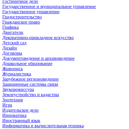
Гостиничное дело
Государственное и муниципальное управление
Государственное управление
Градостроительство
Гражданское право
Графика
Двигатели
Декоративно-прикладное искусство
Детский сад
Дизайн
Договоры
Документоведение и архивоведение
Дошкольное образование
Живопись
Журналистика
Зарубежное регионоведение
Защищенные системы связи
Звукорежиссура
Землеустройство и кадастры
Зоотехния
Игра
Издательское дело
Инноватика
Иностранный язык
Информатика и вычислительная техника