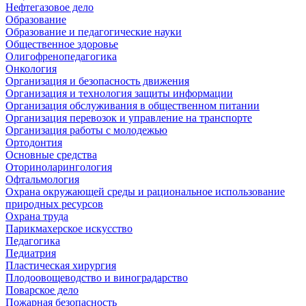
Нефтегазовое дело
Образование
Образование и педагогические науки
Общественное здоровье
Олигофренопедагогика
Онкология
Организация и безопасность движения
Организация и технология защиты информации
Организация обслуживания в общественном питании
Организация перевозок и управление на транспорте
Организация работы с молодежью
Ортодонтия
Основные средства
Оториноларингология
Офтальмология
Охрана окружающей среды и рациональное использование
природных ресурсов
Охрана труда
Парикмахерское искусство
Педагогика
Педиатрия
Пластическая хирургия
Плодоовощеводство и виноградарство
Поварское дело
Пожарная безопасность