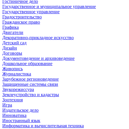
Гостиничное дело
Государственное и муниципальное управление
Государственное управление
Градостроительство
Гражданское право
Графика
Двигатели
Декоративно-прикладное искусство
Детский сад
Дизайн
Договоры
Документоведение и архивоведение
Дошкольное образование
Живопись
Журналистика
Зарубежное регионоведение
Защищенные системы связи
Звукорежиссура
Землеустройство и кадастры
Зоотехния
Игра
Издательское дело
Инноватика
Иностранный язык
Информатика и вычислительная техника