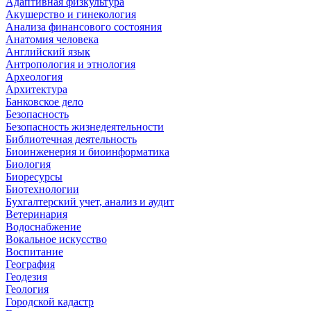
Адаптивная физкультура
Акушерство и гинекология
Анализа финансового состояния
Анатомия человека
Английский язык
Антропология и этнология
Археология
Архитектура
Банковское дело
Безопасность
Безопасность жизнедеятельности
Библиотечная деятельность
Биоинженерия и биоинформатика
Биология
Биоресурсы
Биотехнологии
Бухгалтерский учет, анализ и аудит
Ветеринария
Водоснабжение
Вокальное искусство
Воспитание
География
Геодезия
Геология
Городской кадастр