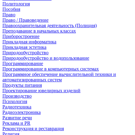
Политология
Пособия
Право
Право / Правоведение
Правоохранительная деятельность (Полиция)
Преподавание в начальных классах
Приборостроение
Прикладная информатика
Прикладная эстетика
Природообустройство
Природообустройство и водопользование
Программирование
Программирование в компьютерных системах
Программное обеспечение вычислительной техники и
автоматизированных систем
Продукты питания
Проектирование ювелирных изделий
Производство
Психология
Радиотехника
Радиоэлектроника
Развитие речи
Реклама и PR
Реконструкция и реставрация
Религия