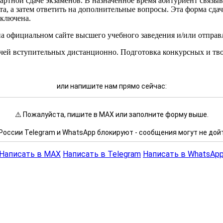
артной сдаче экзаменов. В назначенное время абитуриент связы
та, а затем ответить на дополнительные вопросы. Эта форма сда
сключена.
на официальном сайте высшего учебного заведения и/или отправ
ей вступительных дистанционно. Подготовка конкурсных и твор
или напишите нам прямо сейчас:
⚠️ Пожалуйста, пишите в MAX или заполните форму выше.
России Telegram и WhatsApp блокируют - сообщения могут не дой
Написать в MAX
Написать в Telegram
Написать в WhatsAp