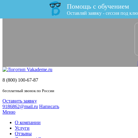
Помощь с обучением
x
Оставляй заявку - сессия под клю
8 (800) 100-67-87
бесплатный звонок по России
Оставить заявку
9186862@mail.ru
Написать
Меню
О компании
Услуги
Отзывы