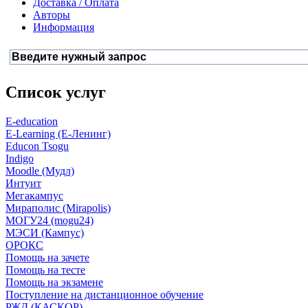
Доставка / Оплата
Авторы
Информация
Список услуг
E-education
E-Learning (Е-Ленинг)
Educon Tsogu
Indigo
Moodle (Мудл)
Интуит
Мегакампус
Мираполис (Mirapolis)
МОГУ24 (mogu24)
МЭСИ (Кампус)
ОРОКС
Помощь на зачете
Помощь на тесте
Помощь на экзамене
Поступление на дистанционное обучение
РЖД (КАСКОР)