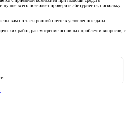
вается с приемной комиссией при помощи средств
чи лучше всего позволяет проверить абитуриента, поскольку
лены вам по электронной почте в условленные даты.
ческих работ, рассмотрение основных проблем и вопросов, с
ти.
p