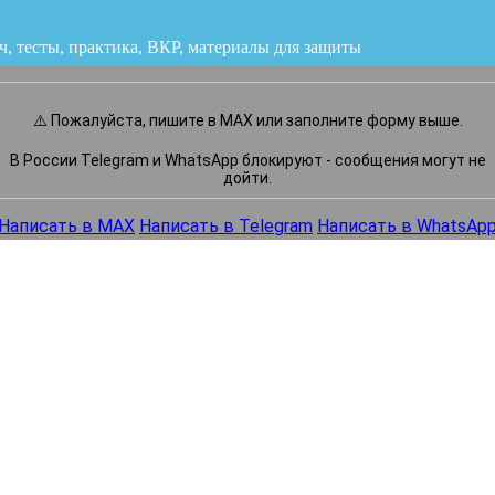
ч, тесты, практика, ВКР
или напишите нам прямо сейчас
⚠️ Пожалуйста, пишите в MAX или заполните форму выше.
В России Telegram и WhatsApp блокируют - сообщения могут не
дойти.
Написать в MAX
Написать в Telegram
Написать в WhatsAp