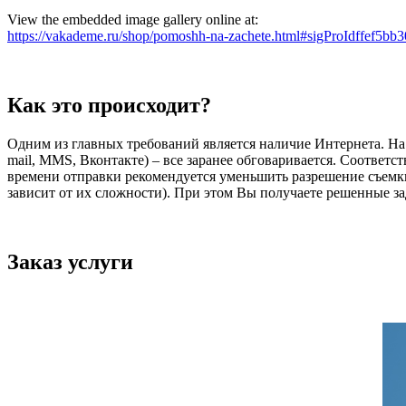
View the embedded image gallery online at:
https://vakademe.ru/shop/pomoshh-na-zachete.html#sigProIdffef5bb
Как это происходит?
Одним из главных требований является наличие Интернета. На 
mail, MMS, Вконтакте) – все заранее обговаривается. Соответ
времени отправки рекомендуется уменьшить разрешение съемки.
зависит от их сложности). При этом Вы получаете решенные за
Заказ услуги