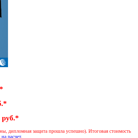
*
.*
 руб.*
даны, дипломная защита прошла успешно). Итоговая стоимость
у
на расчет
.