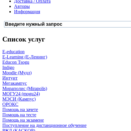
Доставка / Оплата
Авторы
Информация
Список услуг
E-education
E-Learning (Е-Ленинг)
Educon Tsogu
Indigo
Moodle (Мудл)
Интуит
Мегакампус
Мираполис (Mirapolis)
МОГУ24 (mogu24)
МЭСИ (Кампус)
ОРОКС
Помощь на зачете
Помощь на тесте
Помощь на экзамене
Поступление на дистанционное обучение
РЖД (КАСКОР)