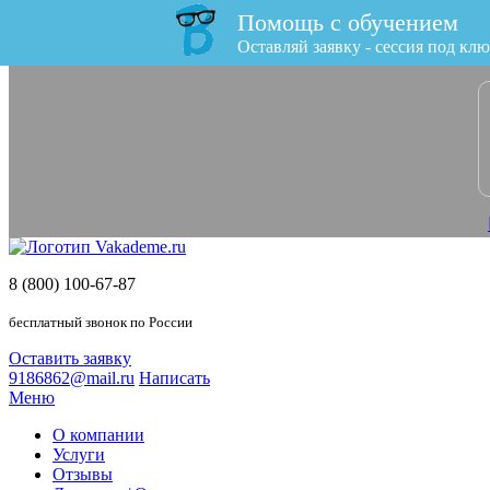
Помощь с обучением
x
Оставляй заявку - сессия под клю
8 (800) 100-67-87
бесплатный звонок по России
Оставить заявку
9186862@mail.ru
Написать
Меню
О компании
Услуги
Отзывы