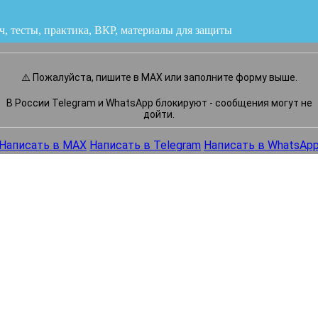
ч, тесты, практика, ВКР
или напишите нам прямо сейчас
⚠️ Пожалуйста, пишите в MAX или заполните форму выше.
В России Telegram и WhatsApp блокируют - сообщения могут не
дойти.
Написать в MAX
Написать в Telegram
Написать в WhatsAp