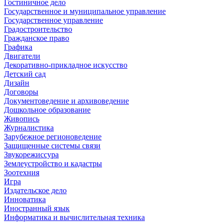
Гостиничное дело
Государственное и муниципальное управление
Государственное управление
Градостроительство
Гражданское право
Графика
Двигатели
Декоративно-прикладное искусство
Детский сад
Дизайн
Договоры
Документоведение и архивоведение
Дошкольное образование
Живопись
Журналистика
Зарубежное регионоведение
Защищенные системы связи
Звукорежиссура
Землеустройство и кадастры
Зоотехния
Игра
Издательское дело
Инноватика
Иностранный язык
Информатика и вычислительная техника