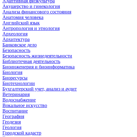
Адаптивная физкультура
Акушерство и гинекология
Анализа финансового состояния
Анатомия человека
Английский язык
Антропология и этнология
Археология
Архитектура
Банковское дело
Безопасность
Безопасность жизнедеятельности
Библиотечная деятельность
Биоинженерия и биоинформатика
Биология
Биоресурсы
Биотехнологии
Бухгалтерский учет, анализ и аудит
Ветеринария
Водоснабжение
Вокальное искусство
Воспитание
География
Геодезия
Геология
Городской кадастр