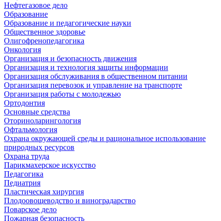
Нефтегазовое дело
Образование
Образование и педагогические науки
Общественное здоровье
Олигофренопедагогика
Онкология
Организация и безопасность движения
Организация и технология защиты информации
Организация обслуживания в общественном питании
Организация перевозок и управление на транспорте
Организация работы с молодежью
Ортодонтия
Основные средства
Оториноларингология
Офтальмология
Охрана окружающей среды и рациональное использование
природных ресурсов
Охрана труда
Парикмахерское искусство
Педагогика
Педиатрия
Пластическая хирургия
Плодоовощеводство и виноградарство
Поварское дело
Пожарная безопасность