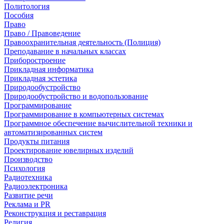
Политология
Пособия
Право
Право / Правоведение
Правоохранительная деятельность (Полиция)
Преподавание в начальных классах
Приборостроение
Прикладная информатика
Прикладная эстетика
Природообустройство
Природообустройство и водопользование
Программирование
Программирование в компьютерных системах
Программное обеспечение вычислительной техники и
автоматизированных систем
Продукты питания
Проектирование ювелирных изделий
Производство
Психология
Радиотехника
Радиоэлектроника
Развитие речи
Реклама и PR
Реконструкция и реставрация
Религия